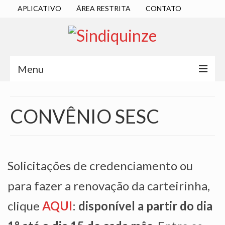
APLICATIVO
ÁREA RESTRITA
CONTATO
Menu
INÍCIO
CONVÊNIO SESC
SINDICATO
DIRETORIA EXECUTIVA
ESTATUTO
Solicitações de credenciamento ou
ATAS
para fazer a renovação da carteirinha,
LOCALIZAÇÃO
clique
AQUI
:
disponível a partir do dia
QUEM SOMOS