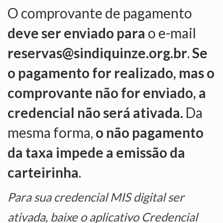
O comprovante de pagamento
OFICIAIS DE JUSTIÇA
deve ser enviado para
o e-mail
SAÚDE
reservas@sindiquinze.org.br
.
Se
SOLIDARIEDADE
o pagamento for realizado, mas o
TÉCNICOS JUDICIÁRIOS
comprovante não for enviado, a
TECNOLOGIA DA INFORMAÇÃO
credencial não será ativada.
Da
mesma forma,
o não pagamento
da taxa impede a emissão da
carteirinha
.
Para sua credencial MIS digital ser
ativada, baixe o aplicativo Credencial