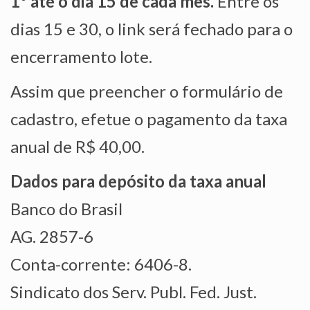
1° até o dia 15 de cada mês.
Entre os
NOSSA HISTÓRIA
dias 15 e 30, o link será fechado para o
SUBSEDES
encerramento lote.
ARAÇATUBA
Assim que preencher o formulário de
BAURU
cadastro, efetue o pagamento da taxa
PRESIDENTE PRUDENTE
anual de R$ 40,00.
RIBEIRÃO PRETO
Dados para depósito da taxa anual
SÃO JOSÉ DOS CAMPOS
Banco do Brasil
SÃO JOSÉ DO RIO PRETO
AG. 2857-6
SOROCABA
Conta-corrente: 6406-8.
NOTÍCIAS
Sindicato dos Serv. Publ. Fed. Just.
BOLETIM