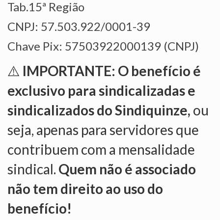
Tab.15ª Região
VÍDEOS
CNPJ: 57.503.922/0001-39
CONVÊNIOS
Chave Pix: 57503922000139 (CNPJ)
SINDICALIZE-SE
⚠️
IMPORTANTE: O benefício é
JURÍDICO
exclusivo para sindicalizadas e
NÚCLEOS
sindicalizados do Sindiquinze,
ou
APOSENTADOS
seja, apenas para servidores que
AGENTES DE POLÍCIA JUDICIAL
contribuem com a mensalidade
ANALISTAS JUDICIÁRIOS
sindical.
Quem não é associado
ACESSIBILIDADE E INCLUSÃO
não tem direito ao uso do
LGBTQIA+
benefício!
MULHERES