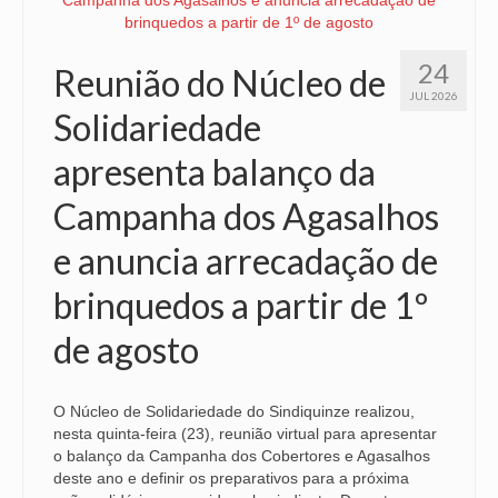
VÍDEOS
24
Reunião do Núcleo de
CONVÊNIOS
JUL 2026
Solidariedade
SINDICALIZE-SE
apresenta balanço da
JURÍDICO
Campanha dos Agasalhos
NÚCLEOS
e anuncia arrecadação de
APOSENTADOS
brinquedos a partir de 1º
AGENTES DE POLÍCIA JUDICIAL
de agosto
ANALISTAS JUDICIÁRIOS
ACESSIBILIDADE E INCLUSÃO
O Núcleo de Solidariedade do Sindiquinze realizou,
nesta quinta-feira (23), reunião virtual para apresentar
LGBTQIA+
o balanço da Campanha dos Cobertores e Agasalhos
deste ano e definir os preparativos para a próxima
MULHERES