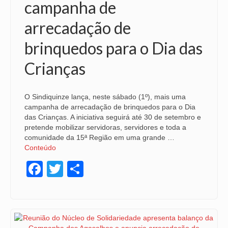
campanha de
NOSSA HISTÓRIA
arrecadação de
SUBSEDES
brinquedos para o Dia das
ARAÇATUBA
Crianças
BAURU
O Sindiquinze lança, neste sábado (1º), mais uma
PRESIDENTE PRUDENTE
campanha de arrecadação de brinquedos para o Dia
das Crianças. A iniciativa seguirá até 30 de setembro e
RIBEIRÃO PRETO
pretende mobilizar servidoras, servidores e toda a
comunidade da 15ª Região em uma grande …
SÃO JOSÉ DOS CAMPOS
Conteúdo
SÃO JOSÉ DO RIO PRETO
Facebook
Twitter
Share
SOROCABA
NOTÍCIAS
BOLETIM