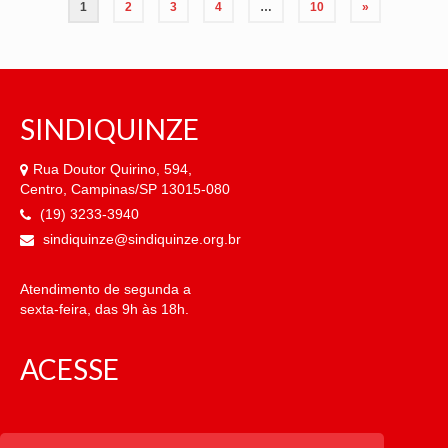
Paginação
1
2
3
4
…
10
»
de
posts
SINDIQUINZE
Rua Doutor Quirino, 594,
Centro, Campinas/SP 13015-080
(19) 3233-3940
sindiquinze@sindiquinze.org.br
Atendimento de segunda a
sexta-feira, das 9h às 18h.
ACESSE