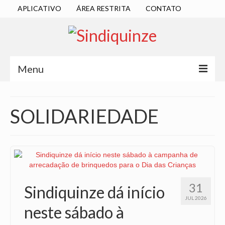
APLICATIVO
ÁREA RESTRITA
CONTATO
Menu
INÍCIO
SOLIDARIEDADE
SINDICATO
DIRETORIA EXECUTIVA
ESTATUTO
ATAS
31
Sindiquinze dá início
LOCALIZAÇÃO
JUL 2026
neste sábado à
QUEM SOMOS