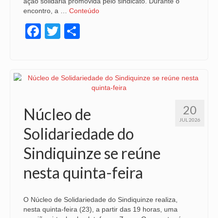
ação solidária promovida pelo sindicato. Durante o
encontro, a …
Conteúdo
OFICIAIS DE JUSTIÇA
Facebook
Twitter
Share
SAÚDE
SOLIDARIEDADE
TÉCNICOS JUDICIÁRIOS
TECNOLOGIA DA INFORMAÇÃO
20
Núcleo de
JUL 2026
Solidariedade do
Sindiquinze se reúne
nesta quinta-feira
O Núcleo de Solidariedade do Sindiquinze realiza,
nesta quinta-feira (23), a partir das 19 horas, uma