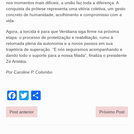
nos momentos mais difíceis, a união faz toda a diferença. A
conquista da prótese representa uma vitória coletiva, um gesto
OFICIAIS DE JUSTIÇA
concreto de humanidade, acolhimento e compromisso com a
vida.
SAÚDE
Agora, a torcida é para que Veridiana siga firme na próxima
SOLIDARIEDADE
etapa: o processo de protetização e reabilitação, rumo à
retomada plena da autonomia e a novos passos em sua
TÉCNICOS JUDICIÁRIOS
trajetória de superação. “E nós seguiremos acompanhando e
dando todo o suporte para a nossa filiada”, finaliza o presidente
TECNOLOGIA DA INFORMAÇÃO
Zé Aristéia.
Por Caroline P. Colombo
Facebook
Twitter
Share
Post anterior
Próximo Post