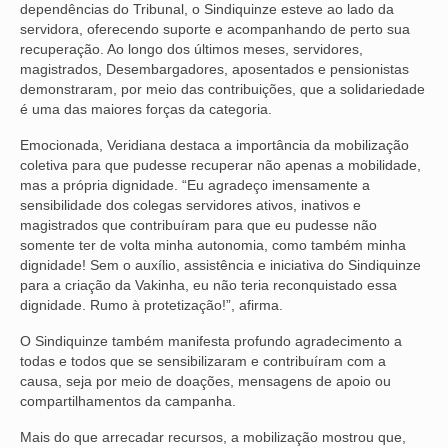
dependências do Tribunal, o Sindiquinze esteve ao lado da
servidora, oferecendo suporte e acompanhando de perto sua
VÍDEOS
recuperação. Ao longo dos últimos meses, servidores,
magistrados, Desembargadores, aposentados e pensionistas
CONVÊNIOS
demonstraram, por meio das contribuições, que a solidariedade
é uma das maiores forças da categoria.
SINDICALIZE-SE
Emocionada, Veridiana destaca a importância da mobilização
JURÍDICO
coletiva para que pudesse recuperar não apenas a mobilidade,
mas a própria dignidade. “Eu agradeço imensamente a
NÚCLEOS
sensibilidade dos colegas servidores ativos, inativos e
magistrados que contribuíram para que eu pudesse não
APOSENTADOS
somente ter de volta minha autonomia, como também minha
dignidade! Sem o auxílio, assistência e iniciativa do Sindiquinze
AGENTES DE POLÍCIA JUDICIAL
para a criação da Vakinha, eu não teria reconquistado essa
dignidade. Rumo à protetização!”, afirma.
ANALISTAS JUDICIÁRIOS
O Sindiquinze também manifesta profundo agradecimento a
ACESSIBILIDADE E INCLUSÃO
todas e todos que se sensibilizaram e contribuíram com a
causa, seja por meio de doações, mensagens de apoio ou
compartilhamentos da campanha.
LGBTQIA+
Mais do que arrecadar recursos, a mobilização mostrou que,
MULHERES