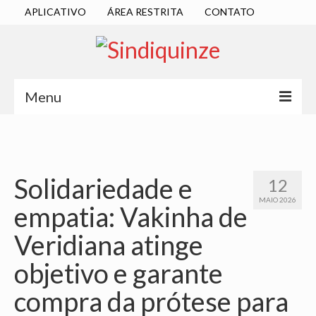
APLICATIVO
ÁREA RESTRITA
CONTATO
Menu
INÍCIO
SINDICATO
Solidariedade e
12
DIRETORIA EXECUTIVA
MAIO 2026
empatia: Vakinha de
ESTATUTO
Veridiana atinge
ATAS
objetivo e garante
LOCALIZAÇÃO
compra da prótese para
QUEM SOMOS