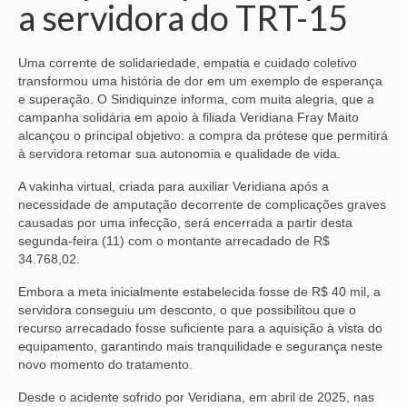
a servidora do TRT-15
NOSSA HISTÓRIA
Uma corrente de solidariedade, empatia e cuidado coletivo
SUBSEDES
transformou uma história de dor em um exemplo de esperança
e superação. O Sindiquinze informa, com muita alegria, que a
ARAÇATUBA
campanha solidária em apoio à filiada Veridiana Fray Maito
alcançou o principal objetivo: a compra da prótese que permitirá
BAURU
à servidora retomar sua autonomia e qualidade de vida.
PRESIDENTE PRUDENTE
A vakinha virtual, criada para auxiliar Veridiana após a
necessidade de amputação decorrente de complicações graves
RIBEIRÃO PRETO
causadas por uma infecção, será encerrada a partir desta
segunda-feira (11) com o montante arrecadado de R$
SÃO JOSÉ DOS CAMPOS
34.768,02.
SÃO JOSÉ DO RIO PRETO
Embora a meta inicialmente estabelecida fosse de R$ 40 mil, a
servidora conseguiu um desconto, o que possibilitou que o
SOROCABA
recurso arrecadado fosse suficiente para a aquisição à vista do
equipamento, garantindo mais tranquilidade e segurança neste
NOTÍCIAS
novo momento do tratamento.
Desde o acidente sofrido por Veridiana, em abril de 2025, nas
BOLETIM