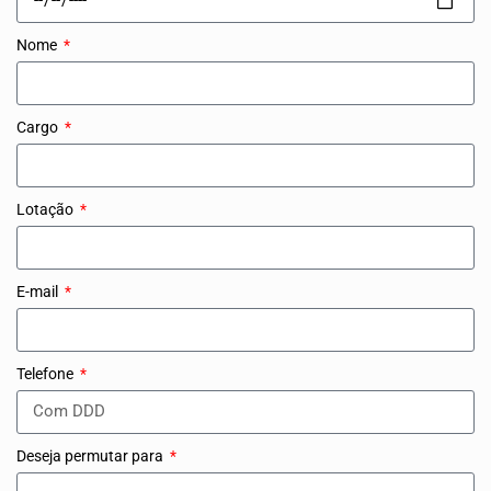
NOSSA HISTÓRIA
Nome
SUBSEDES
ARAÇATUBA
Cargo
BAURU
Lotação
PRESIDENTE PRUDENTE
RIBEIRÃO PRETO
E-mail
SÃO JOSÉ DOS CAMPOS
SÃO JOSÉ DO RIO PRETO
Telefone
SOROCABA
NOTÍCIAS
Deseja permutar para
BOLETIM