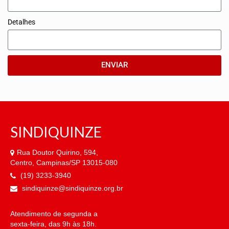
VÍDEOS
Detalhes
CONVÊNIOS
SINDICALIZE-SE
ENVIAR
JURÍDICO
NÚCLEOS
APOSENTADOS
SINDIQUINZE
AGENTES DE POLÍCIA JUDICIAL
Rua Doutor Quirino, 594,
Centro, Campinas/SP 13015-080
ANALISTAS JUDICIÁRIOS
(19) 3233-3940
ACESSIBILIDADE E INCLUSÃO
sindiquinze@sindiquinze.org.br
LGBTQIA+
Atendimento de segunda a
sexta-feira, das 9h às 18h.
MULHERES