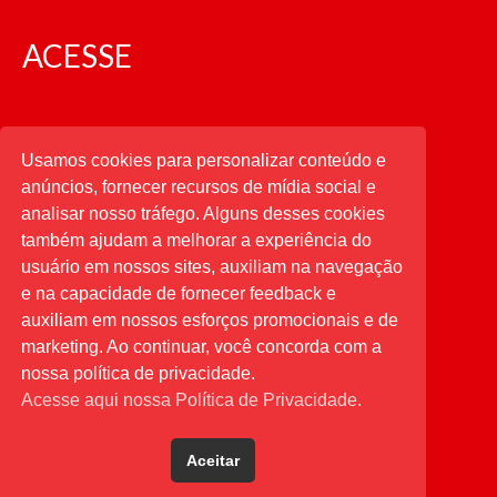
OFICIAIS DE JUSTIÇA
ACESSE
SAÚDE
SOLIDARIEDADE
CATEGORIAS
Usamos cookies para personalizar conteúdo e
TÉCNICOS JUDICIÁRIOS
anúncios, fornecer recursos de mídia social e
analisar nosso tráfego. Alguns desses cookies
TECNOLOGIA DA INFORMAÇÃO
também ajudam a melhorar a experiência do
usuário em nossos sites, auxiliam na navegação
PESQUISAR
e na capacidade de fornecer feedback e
auxiliam em nossos esforços promocionais e de
marketing. Ao continuar, você concorda com a
nossa política de privacidade.
Acesse aqui nossa Política de Privacidade.
Aceitar
Desenvolvido por
Direta Sistemas
.
Designed by Freepik