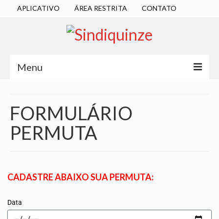
APLICATIVO
ÁREA RESTRITA
CONTATO
Menu
INÍCIO
FORMULÁRIO
SINDICATO
PERMUTA
DIRETORIA EXECUTIVA
ESTATUTO
ATAS
CADASTRE ABAIXO SUA PERMUTA:
LOCALIZAÇÃO
Data
QUEM SOMOS