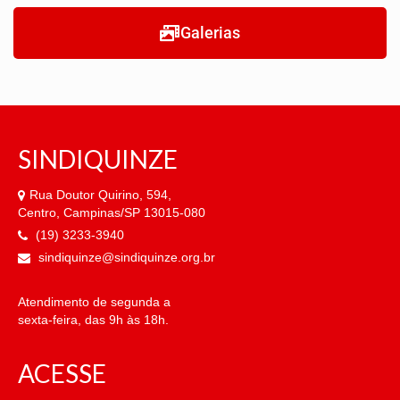
NOSSA HISTÓRIA
Galerias
SUBSEDES
ARAÇATUBA
BAURU
SINDIQUINZE
PRESIDENTE PRUDENTE
Rua Doutor Quirino, 594,
RIBEIRÃO PRETO
Centro, Campinas/SP 13015-080
(19) 3233-3940
SÃO JOSÉ DOS CAMPOS
sindiquinze@sindiquinze.org.br
SÃO JOSÉ DO RIO PRETO
Atendimento de segunda a
SOROCABA
sexta-feira, das 9h às 18h.
NOTÍCIAS
ACESSE
BOLETIM