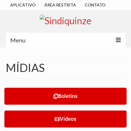
APLICATIVO
ÁREA RESTRITA
CONTATO
Menu
INÍCIO
MÍDIAS
SINDICATO
DIRETORIA EXECUTIVA
ESTATUTO
Boletins
ATAS
LOCALIZAÇÃO
Vídeos
QUEM SOMOS