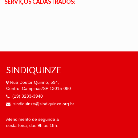
SERVIÇOS CADASTRADOS:
NOSSA HISTÓRIA
SUBSEDES
ARAÇATUBA
BAURU
PRESIDENTE PRUDENTE
SINDIQUINZE
RIBEIRÃO PRETO
Rua Doutor Quirino, 594,
SÃO JOSÉ DOS CAMPOS
Centro, Campinas/SP 13015-080
(19) 3233-3940
SÃO JOSÉ DO RIO PRETO
sindiquinze@sindiquinze.org.br
SOROCABA
Atendimento de segunda a
NOTÍCIAS
sexta-feira, das 9h às 18h.
BOLETIM