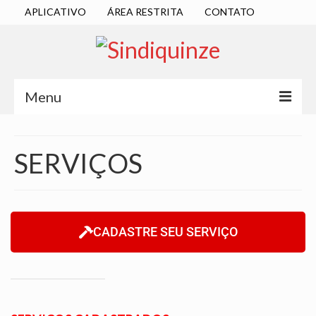
APLICATIVO
ÁREA RESTRITA
CONTATO
Menu
INÍCIO
SERVIÇOS
SINDICATO
DIRETORIA EXECUTIVA
ESTATUTO
CADASTRE SEU SERVIÇO
ATAS
LOCALIZAÇÃO
QUEM SOMOS