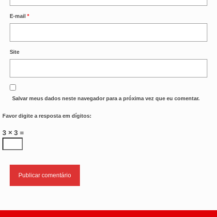
E-mail
*
OFICIAIS DE JUSTIÇA
SAÚDE
Site
SOLIDARIEDADE
TÉCNICOS JUDICIÁRIOS
TECNOLOGIA DA INFORMAÇÃO
Salvar meus dados neste navegador para a próxima vez que eu comentar.
Favor digite a resposta em dígitos:
3 × 3 =