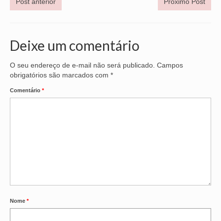
Post anterior
Próximo Post
VÍDEOS
CONVÊNIOS
Deixe um comentário
SINDICALIZE-SE
O seu endereço de e-mail não será publicado.
Campos
obrigatórios são marcados com
*
JURÍDICO
Comentário
*
NÚCLEOS
APOSENTADOS
AGENTES DE POLÍCIA JUDICIAL
ANALISTAS JUDICIÁRIOS
ACESSIBILIDADE E INCLUSÃO
LGBTQIA+
Nome
*
MULHERES