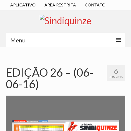
APLICATIVO
ÁREA RESTRITA
CONTATO
Menu
INÍCIO
SINDICATO
EDIÇÃO 26 – (06-
6
JUN 2016
06-16)
DIRETORIA EXECUTIVA
ESTATUTO
ATAS
LOCALIZAÇÃO
QUEM SOMOS