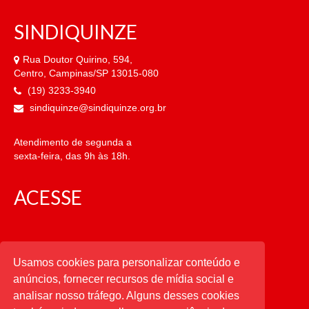
SINDIQUINZE
Rua Doutor Quirino, 594,
Centro, Campinas/SP 13015-080
(19) 3233-3940
sindiquinze@sindiquinze.org.br
Atendimento de segunda a
sexta-feira, das 9h às 18h.
ACESSE
CATEGORIAS
Usamos cookies para personalizar conteúdo e
anúncios, fornecer recursos de mídia social e
CATEGORIAS
analisar nosso tráfego. Alguns desses cookies