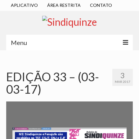
APLICATIVO
ÁREA RESTRITA
CONTATO
Menu
INÍCIO
SINDICATO
EDIÇÃO 33 – (03-
3
MAR 2017
03-17)
DIRETORIA EXECUTIVA
ESTATUTO
ATAS
LOCALIZAÇÃO
QUEM SOMOS