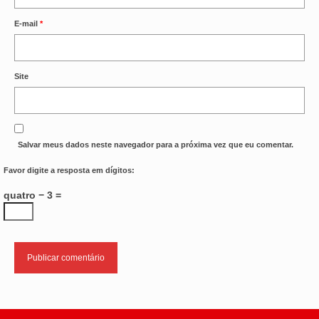
E-mail
*
OFICIAIS DE JUSTIÇA
SAÚDE
Site
SOLIDARIEDADE
TÉCNICOS JUDICIÁRIOS
TECNOLOGIA DA INFORMAÇÃO
Salvar meus dados neste navegador para a próxima vez que eu comentar.
Favor digite a resposta em dígitos:
quatro − 3 =