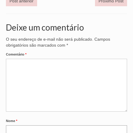
Post anterior
Próximo Post
VÍDEOS
CONVÊNIOS
Deixe um comentário
SINDICALIZE-SE
O seu endereço de e-mail não será publicado.
Campos
obrigatórios são marcados com
*
JURÍDICO
Comentário
*
NÚCLEOS
APOSENTADOS
AGENTES DE POLÍCIA JUDICIAL
ANALISTAS JUDICIÁRIOS
ACESSIBILIDADE E INCLUSÃO
LGBTQIA+
Nome
*
MULHERES