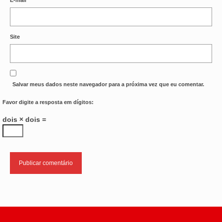
OFICIAIS DE JUSTIÇA
Site
SAÚDE
SOLIDARIEDADE
TÉCNICOS JUDICIÁRIOS
Salvar meus dados neste navegador para a próxima vez que eu comentar.
TECNOLOGIA DA INFORMAÇÃO
Favor digite a resposta em dígitos:
dois × dois =