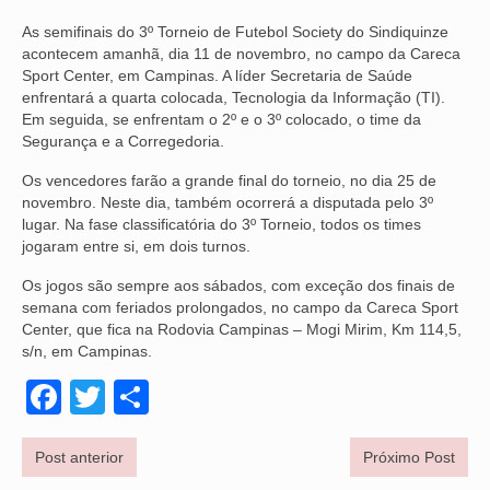
As semifinais do 3º Torneio de Futebol Society do Sindiquinze
NOSSA HISTÓRIA
acontecem amanhã, dia 11 de novembro, no campo da Careca
Sport Center, em Campinas. A líder Secretaria de Saúde
SUBSEDES
enfrentará a quarta colocada, Tecnologia da Informação (TI).
Em seguida, se enfrentam o 2º e o 3º colocado, o time da
ARAÇATUBA
Segurança e a Corregedoria.
BAURU
Os vencedores farão a grande final do torneio, no dia 25 de
novembro. Neste dia, também ocorrerá a disputada pelo 3º
PRESIDENTE PRUDENTE
lugar. Na fase classificatória do 3º Torneio, todos os times
jogaram entre si, em dois turnos.
RIBEIRÃO PRETO
Os jogos são sempre aos sábados, com exceção dos finais de
SÃO JOSÉ DOS CAMPOS
semana com feriados prolongados, no campo da Careca Sport
Center, que fica na Rodovia Campinas – Mogi Mirim, Km 114,5,
SÃO JOSÉ DO RIO PRETO
s/n, em Campinas.
Facebook
Twitter
Share
SOROCABA
NOTÍCIAS
Post anterior
Próximo Post
BOLETIM