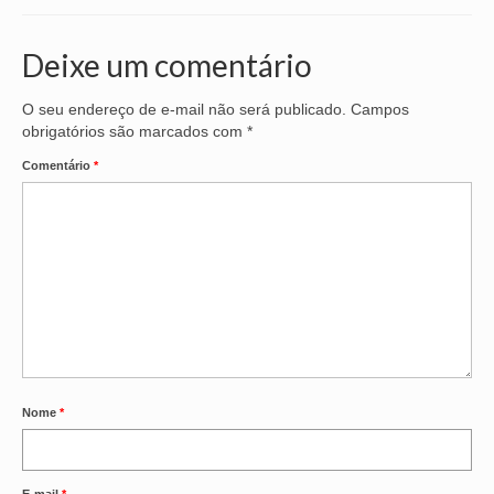
VÍDEOS
Deixe um comentário
CONVÊNIOS
O seu endereço de e-mail não será publicado.
Campos
SINDICALIZE-SE
obrigatórios são marcados com
*
Comentário
*
JURÍDICO
NÚCLEOS
APOSENTADOS
AGENTES DE POLÍCIA JUDICIAL
ANALISTAS JUDICIÁRIOS
ACESSIBILIDADE E INCLUSÃO
Nome
*
LGBTQIA+
MULHERES
E-mail
*