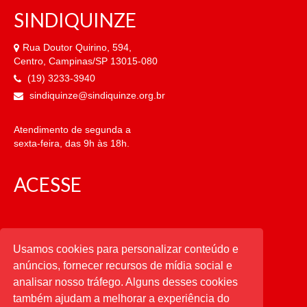
SINDIQUINZE
Rua Doutor Quirino, 594,
Centro, Campinas/SP 13015-080
(19) 3233-3940
sindiquinze@sindiquinze.org.br
Atendimento de segunda a
sexta-feira, das 9h às 18h.
ACESSE
CATEGORIAS
Usamos cookies para personalizar conteúdo e
anúncios, fornecer recursos de mídia social e
CATEGORIAS
analisar nosso tráfego. Alguns desses cookies
também ajudam a melhorar a experiência do