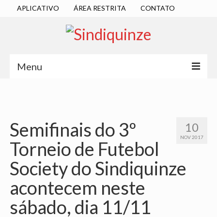
APLICATIVO
ÁREA RESTRITA
CONTATO
Menu
INÍCIO
SINDICATO
Semifinais do 3º
10
DIRETORIA EXECUTIVA
NOV 2017
Torneio de Futebol
ESTATUTO
Society do Sindiquinze
ATAS
acontecem neste
LOCALIZAÇÃO
sábado, dia 11/11
QUEM SOMOS