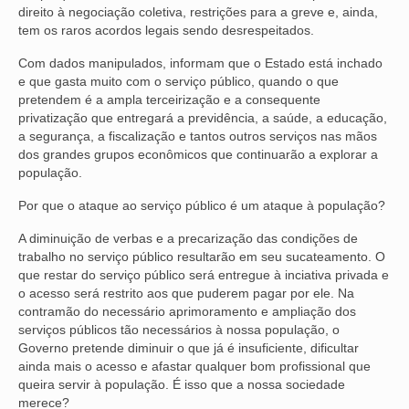
direito à negociação coletiva, restrições para a greve e, ainda,
VÍDEOS
tem os raros acordos legais sendo desrespeitados.
Com dados manipulados, informam que o Estado está inchado
CONVÊNIOS
e que gasta muito com o serviço público, quando o que
pretendem é a ampla terceirização e a consequente
SINDICALIZE-SE
privatização que entregará a previdência, a saúde, a educação,
a segurança, a fiscalização e tantos outros serviços nas mãos
JURÍDICO
dos grandes grupos econômicos que continuarão a explorar a
população.
NÚCLEOS
Por que o ataque ao serviço público é um ataque à população?
APOSENTADOS
A diminuição de verbas e a precarização das condições de
AGENTES DE POLÍCIA JUDICIAL
trabalho no serviço público resultarão em seu sucateamento. O
que restar do serviço público será entregue à inciativa privada e
ANALISTAS JUDICIÁRIOS
o acesso será restrito aos que puderem pagar por ele. Na
contramão do necessário aprimoramento e ampliação dos
ACESSIBILIDADE E INCLUSÃO
serviços públicos tão necessários à nossa população, o
Governo pretende diminuir o que já é insuficiente, dificultar
ainda mais o acesso e afastar qualquer bom profissional que
LGBTQIA+
queira servir à população. É isso que a nossa sociedade
merece?
MULHERES