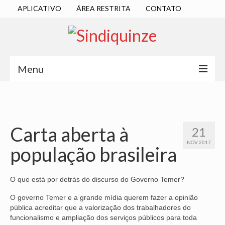
APLICATIVO
ÁREA RESTRITA
CONTATO
Menu
INÍCIO
SINDICATO
Carta aberta à
21
DIRETORIA EXECUTIVA
NOV 2017
população brasileira
ESTATUTO
ATAS
O que está por detrás do discurso do Governo Temer?
O governo Temer e a grande mídia querem fazer a opinião
LOCALIZAÇÃO
pública acreditar que a valorização dos trabalhadores do
funcionalismo e ampliação dos serviços públicos para toda
QUEM SOMOS