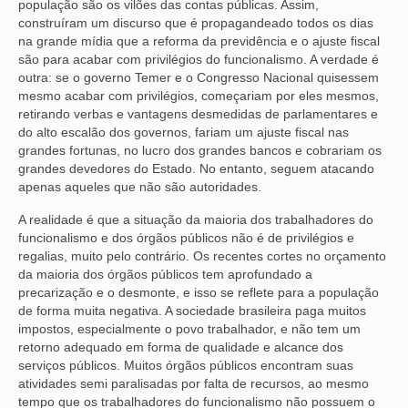
população são os vilões das contas públicas. Assim,
construíram um discurso que é propagandeado todos os dias
NOSSA HISTÓRIA
na grande mídia que a reforma da previdência e o ajuste fiscal
são para acabar com privilégios do funcionalismo. A verdade é
SUBSEDES
outra: se o governo Temer e o Congresso Nacional quisessem
mesmo acabar com privilégios, começariam por eles mesmos,
ARAÇATUBA
retirando verbas e vantagens desmedidas de parlamentares e
do alto escalão dos governos, fariam um ajuste fiscal nas
BAURU
grandes fortunas, no lucro dos grandes bancos e cobrariam os
grandes devedores do Estado. No entanto, seguem atacando
PRESIDENTE PRUDENTE
apenas aqueles que não são autoridades.
RIBEIRÃO PRETO
A realidade é que a situação da maioria dos trabalhadores do
funcionalismo e dos órgãos públicos não é de privilégios e
SÃO JOSÉ DOS CAMPOS
regalias, muito pelo contrário. Os recentes cortes no orçamento
da maioria dos órgãos públicos tem aprofundado a
SÃO JOSÉ DO RIO PRETO
precarização e o desmonte, e isso se reflete para a população
de forma muita negativa. A sociedade brasileira paga muitos
SOROCABA
impostos, especialmente o povo trabalhador, e não tem um
retorno adequado em forma de qualidade e alcance dos
NOTÍCIAS
serviços públicos. Muitos órgãos públicos encontram suas
atividades semi paralisadas por falta de recursos, ao mesmo
BOLETIM
tempo que os trabalhadores do funcionalismo não possuem o