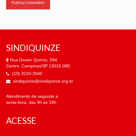
OFICIAIS DE JUSTIÇA
SAÚDE
SOLIDARIEDADE
SINDIQUINZE
TÉCNICOS JUDICIÁRIOS
Rua Doutor Quirino, 594,
TECNOLOGIA DA INFORMAÇÃO
Centro, Campinas/SP 13015-080
(19) 3233-3940
sindiquinze@sindiquinze.org.br
Atendimento de segunda a
sexta-feira, das 9h às 18h.
ACESSE