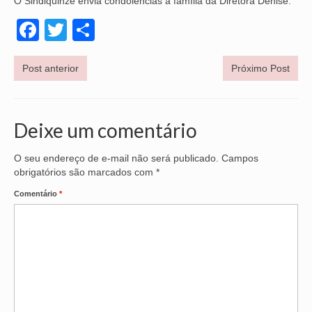
O Sindiquinze envia condolências à família da Diretora Denise.
NOSSA HISTÓRIA
Facebook
Twitter
Share
SUBSEDES
Post anterior
Próximo Post
ARAÇATUBA
BAURU
Deixe um comentário
PRESIDENTE PRUDENTE
O seu endereço de e-mail não será publicado.
Campos
RIBEIRÃO PRETO
obrigatórios são marcados com
*
SÃO JOSÉ DOS CAMPOS
Comentário
*
SÃO JOSÉ DO RIO PRETO
SOROCABA
NOTÍCIAS
BOLETIM