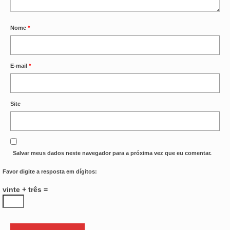
VÍDEOS
Nome
*
CONVÊNIOS
SINDICALIZE-SE
E-mail
*
JURÍDICO
NÚCLEOS
Site
APOSENTADOS
AGENTES DE POLÍCIA JUDICIAL
Salvar meus dados neste navegador para a próxima vez que eu comentar.
ANALISTAS JUDICIÁRIOS
Favor digite a resposta em dígitos:
ACESSIBILIDADE E INCLUSÃO
vinte + três =
LGBTQIA+
MULHERES