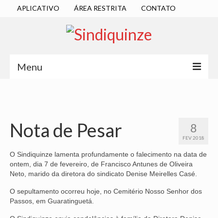
APLICATIVO
ÁREA RESTRITA
CONTATO
Menu
INÍCIO
SINDICATO
Nota de Pesar
8
DIRETORIA EXECUTIVA
FEV 2018
ESTATUTO
O Sindiquinze lamenta profundamente o falecimento na data de
ontem, dia 7 de fevereiro, de Francisco Antunes de Oliveira
ATAS
Neto, marido da diretora do sindicato Denise Meirelles Casé.
O sepultamento ocorreu hoje, no Cemitério Nosso Senhor dos
LOCALIZAÇÃO
Passos, em Guaratinguetá.
QUEM SOMOS