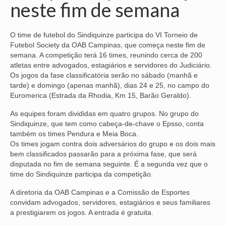
neste fim de semana
NOSSA HISTÓRIA
O time de futebol do Sindiquinze participa do VI Torneio de
SUBSEDES
Futebol Society da OAB Campinas, que começa neste fim de
semana. A competição terá 16 times, reunindo cerca de 200
ARAÇATUBA
atletas entre advogados, estagiários e servidores do Judiciário.
Os jogos da fase classificatória serão no sábado (manhã e
BAURU
tarde) e domingo (apenas manhã), dias 24 e 25, no campo do
Euromerica (Estrada da Rhodia, Km 15, Barão Geraldo).
PRESIDENTE PRUDENTE
As equipes foram divididas em quatro grupos. No grupo do
RIBEIRÃO PRETO
Sindiquinze, que tem como cabeça-de-chave o Epsso, conta
também os times Pendura e Meia Boca.
SÃO JOSÉ DOS CAMPOS
Os times jogam contra dois adversários do grupo e os dois mais
bem classificados passarão para a próxima fase, que será
SÃO JOSÉ DO RIO PRETO
disputada no fim de semana seguinte. É a segunda vez que o
time do Sindiquinze participa da competição.
SOROCABA
A diretoria da OAB Campinas e a Comissão de Esportes
NOTÍCIAS
convidam advogados, servidores, estagiários e seus familiares
a prestigiarem os jogos. A entrada é gratuita.
BOLETIM