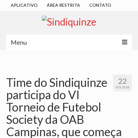
APLICATIVO
ÁREA RESTRITA
CONTATO
Menu
INÍCIO
SINDICATO
Time do Sindiquinze
22
DIRETORIA EXECUTIVA
FEV 2018
participa do VI
ESTATUTO
Torneio de Futebol
ATAS
Society da OAB
LOCALIZAÇÃO
Campinas, que começa
QUEM SOMOS