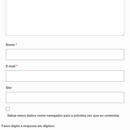
OFICIAIS DE JUSTIÇA
SAÚDE
SOLIDARIEDADE
Nome
*
TÉCNICOS JUDICIÁRIOS
TECNOLOGIA DA INFORMAÇÃO
E-mail
*
Site
Salvar meus dados neste navegador para a próxima vez que eu comentar.
Favor digite a resposta em dígitos: