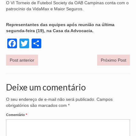
O VI Torneio de Futebol Society da OAB Campinas conta com o
patrocínio da VidaMax e Maior Seguros.
VÍDEOS
CONVÊNIOS
Representantes das equipes após reunião na última
segunda-feira (19), na Casa da Advocacia.
SINDICALIZE-SE
Facebook
Twitter
Share
JURÍDICO
NÚCLEOS
Post anterior
Próximo Post
APOSENTADOS
Deixe um comentário
AGENTES DE POLÍCIA JUDICIAL
ANALISTAS JUDICIÁRIOS
O seu endereço de e-mail não será publicado.
Campos
obrigatórios são marcados com
*
ACESSIBILIDADE E INCLUSÃO
Comentário
*
LGBTQIA+
MULHERES