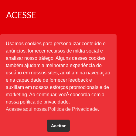
ACESSE
CATEGORIAS
Usamos cookies para personalizar conteúdo e
anúncios, fornecer recursos de mídia social e
CATEGORIAS
analisar nosso tráfego. Alguns desses cookies
também ajudam a melhorar a experiência do
usuário em nossos sites, auxiliam na navegação
PESQUISAR
e na capacidade de fornecer feedback e
auxiliam em nossos esforços promocionais e de
Buscar
por:
marketing. Ao continuar, você concorda com a
nossa política de privacidade.
Acesse aqui nossa Política de Privacidade.
Aceitar
Desenvolvido por
Direta Sistemas
.
Designed by Freepik