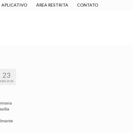
APLICATIVO
ÁREA RESTRITA
CONTATO
SINDICALIZE-SE
JURÍDICO
NÚCLEOS
23
ABR 2018
semana
sília
almente