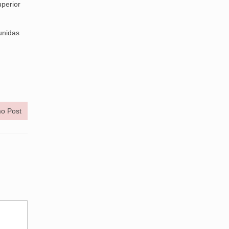
perior
unidas
o Post