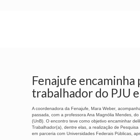
INÍCIO
SINDICATO
SUBSEDES
Fenajufe encaminha 
trabalhador do PJU 
A coordenadora da Fenajufe, Mara Weber, acompanhad
passada, com a professora Ana Magnólia Mendes, do D
(UnB). O encontro teve como objetivo encaminhar del
Trabalhador(a), dentre elas, a realização de Pesquis
em parceria com Universidades Federais Públicas, ap