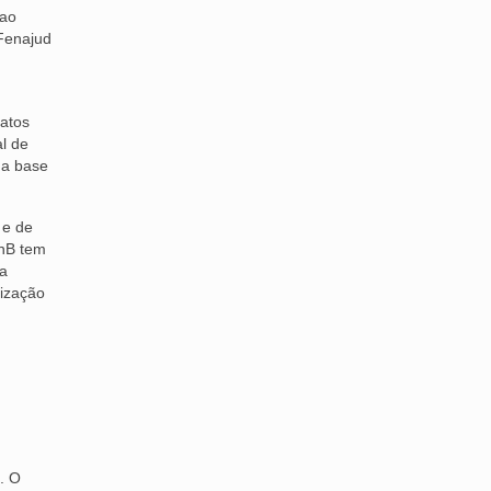
 ao
 Fenajud
atos
al de
 a base
 e de
UnB tem
 a
lização
. O