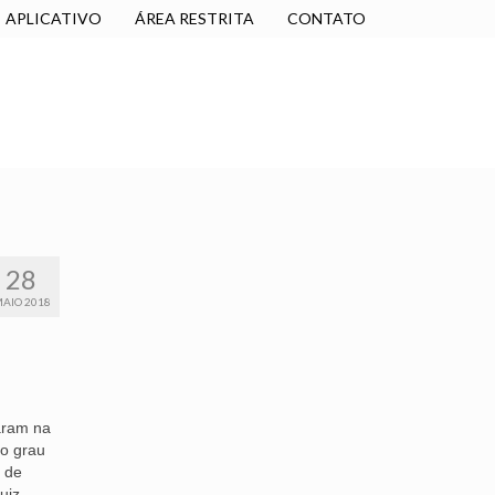
APLICATIVO
ÁREA RESTRITA
CONTATO
SINDICALIZE-SE
JURÍDICO
NÚCLEOS
28
AIO 2018
aram na
ro grau
o de
uiz