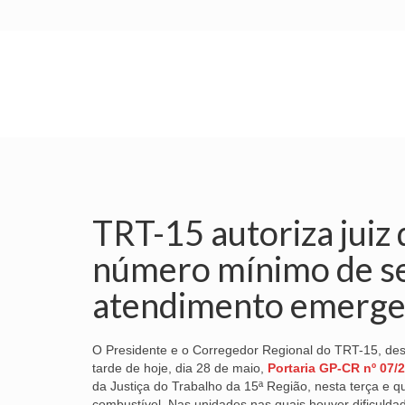
INÍCIO
SINDICATO
SUBSEDES
TRT-15 autoriza juiz
número mínimo de se
atendimento emerge
O Presidente e o Corregedor Regional do TRT-15, d
tarde de hoje, dia 28 de maio,
Portaria GP-CR nº 07/
da Justiça do Trabalho da 15ª Região, nesta terça e q
combustível. Nas unidades nas quais houver dificulda