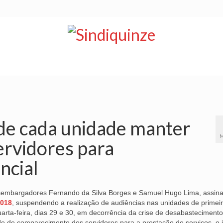
NOTÍCIAS
BOLETIM
VÍDEOS
CONVÊNIOS
 de cada unidade manter
M
rvidores para
ncial
esembargadores Fernando da Silva Borges e Samuel Hugo Lima, assin
2018
, suspendendo a realização de audiências nas unidades de primei
uarta-feira, dias 29 e 30, em decorrência da crise de desabasteciment
de de comparecimento dos servidores para a prestação de serviços, o j