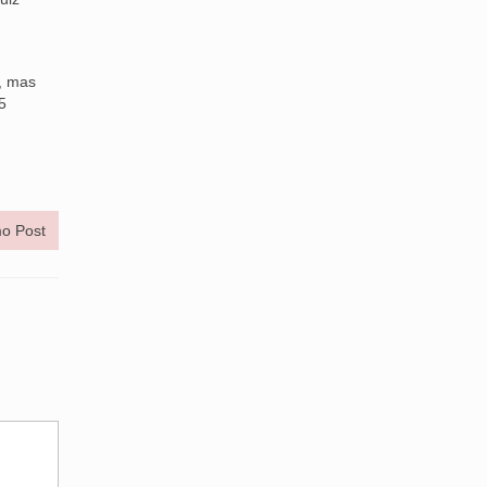
, mas
5
o Post