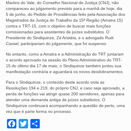
Martins do Vale, do Conselho Nacional de Justiça (CNJ), não
compareceu ao julgamento previsto para a manhã de hoje, dia
NOSSA HISTÓRIA
5 de junho, do Pedido de Providências feito pela Associação dos
Magistrados da Justiça do Trabalho da 15ª Região (Amatra 15)
SUBSEDES
contra o TRT-15, com o objetivo de buscar mais funções
comissionadas para assistentes de juízes substitutos. O
ARAÇATUBA
Presidente do Sindiquinze, Zé Aristéia, e o advogado Rudi
Cassel, participariam do julgamento, que foi suspenso.
BAURU
No entanto, como a Amatra e a Administração do TRT juntaram
PRESIDENTE PRUDENTE
o acordo aprovado na sessão do Pleno Administrativo do TRT-
15 do último dia 17 de maio, o Sindiquinze também juntou sua
RIBEIRÃO PRETO
manifestação contrária e aguardará os novos desdobramentos.
SÃO JOSÉ DOS CAMPOS
Para o Sindiquinze, o conteúdo deste acordo viola as
Resoluções 194 e 219, do próprio CNJ, e caso seja aprovado, a
SÃO JOSÉ DO RIO PRETO
perda de funções vai atingir quase 200 servidores, apenas para
atender uma demanda antiga de juízes substitutos. O
SOROCABA
Sindiquinze continuará acompanhando a questão de perto, uma
vez que é parte forma no processo.
NOTÍCIAS
Facebook
Twitter
Share
BOLETIM