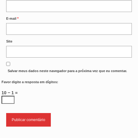
OFICIAIS DE JUSTIÇA
E-mail
*
SAÚDE
SOLIDARIEDADE
Site
TÉCNICOS JUDICIÁRIOS
TECNOLOGIA DA INFORMAÇÃO
Salvar meus dados neste navegador para a próxima vez que eu comentar.
Favor digite a resposta em dígitos:
10 − 1 =