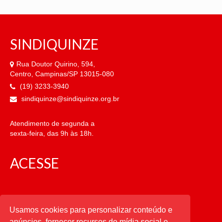
SINDIQUINZE
Rua Doutor Quirino, 594,
Centro, Campinas/SP 13015-080
(19) 3233-3940
sindiquinze@sindiquinze.org.br
Atendimento de segunda a
sexta-feira, das 9h às 18h.
ACESSE
CATEGORIAS
Usamos cookies para personalizar conteúdo e
anúncios, fornecer recursos de mídia social e
CATEGORIAS