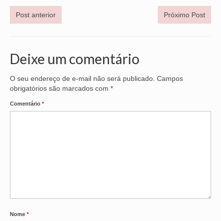
Post anterior
Próximo Post
VÍDEOS
CONVÊNIOS
Deixe um comentário
SINDICALIZE-SE
JURÍDICO
O seu endereço de e-mail não será publicado.
Campos
obrigatórios são marcados com
*
NÚCLEOS
Comentário
*
APOSENTADOS
AGENTES DE POLÍCIA JUDICIAL
ANALISTAS JUDICIÁRIOS
ACESSIBILIDADE E INCLUSÃO
LGBTQIA+
Nome
*
MULHERES