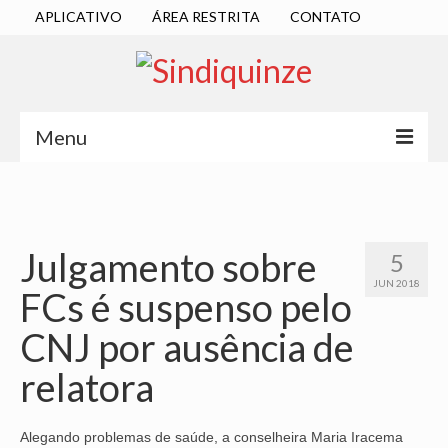
APLICATIVO
ÁREA RESTRITA
CONTATO
Menu
INÍCIO
SINDICATO
Julgamento sobre
5
DIRETORIA EXECUTIVA
JUN 2018
FCs é suspenso pelo
ESTATUTO
CNJ por ausência de
ATAS
relatora
LOCALIZAÇÃO
QUEM SOMOS
Alegando problemas de saúde, a conselheira Maria Iracema