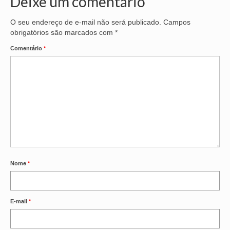
Deixe um comentário
OFICIAIS DE JUSTIÇA
O seu endereço de e-mail não será publicado.
Campos
obrigatórios são marcados com
*
SAÚDE
Comentário
*
SOLIDARIEDADE
TÉCNICOS JUDICIÁRIOS
TECNOLOGIA DA INFORMAÇÃO
Nome
*
E-mail
*