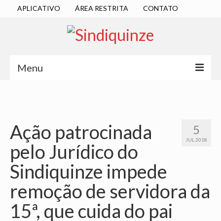
APLICATIVO
ÁREA RESTRITA
CONTATO
Menu
INÍCIO
SINDICATO
Ação patrocinada
5
DIRETORIA EXECUTIVA
JUL 2018
pelo Jurídico do
ESTATUTO
Sindiquinze impede
ATAS
remoção de servidora da
LOCALIZAÇÃO
15ª, que cuida do pai
QUEM SOMOS