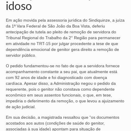
idoso
NOSSA HISTÓRIA
Em ação movida pela assessoria jurídica do Sindiquinze, a juíza
SUBSEDES
da 1ª Vara Federal de São João da Boa Vista, deferiu
antecipação de tutela ao pleito de remoção de servidora do
ARAÇATUBA
Tribunal Regional do Trabalho da 2° Região para permanecer
em atividade no TRT-15 por julgar procedente a tese de que
BAURU
dependência emocional de genitor gera direito a remoção de
servidor público.
PRESIDENTE PRUDENTE
O pedido fundamentou-se no fato de que a servidora fornece
RIBEIRÃO PRETO
acompanhamento constante a seu pai, que atualmente está
com 92 anos de idade e foi diagnosticado com doença
SÃO JOSÉ DOS CAMPOS
cardíaca. Apesar disso, a Administração negou o pedido da
requerente, pois o genitor não constava como dependente
SÃO JOSÉ DO RIO PRETO
econômico em seus assentos funcionais, o que, em tese,
impediria o deferimento da remoção, o que levou a ajuizamento
SOROCABA
de ação judicial.
NOTÍCIAS
Em sua decisão, a magistrada ressaltou que “os documentos
acostados aos autos (condições de saúde do genitor,
BOLETIM
associadas à sua idade) apontam para situação de