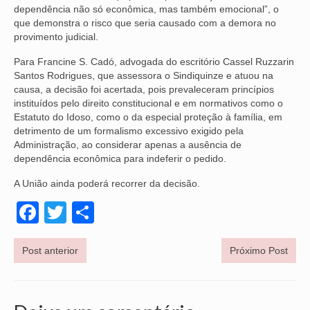
dependência não só econômica, mas também emocional”, o
VÍDEOS
que demonstra o risco que seria causado com a demora no
provimento judicial.
CONVÊNIOS
Para Francine S. Cadó, advogada do escritório Cassel Ruzzarin
Santos Rodrigues, que assessora o Sindiquinze e atuou na
SINDICALIZE-SE
causa, a decisão foi acertada, pois prevaleceram princípios
instituídos pelo direito constitucional e em normativos como o
JURÍDICO
Estatuto do Idoso, como o da especial proteção à família, em
detrimento de um formalismo excessivo exigido pela
NÚCLEOS
Administração, ao considerar apenas a ausência de
dependência econômica para indeferir o pedido.
APOSENTADOS
A União ainda poderá recorrer da decisão.
AGENTES DE POLÍCIA JUDICIAL
Facebook
Twitter
Share
ANALISTAS JUDICIÁRIOS
ACESSIBILIDADE E INCLUSÃO
Post anterior
Próximo Post
LGBTQIA+
MULHERES