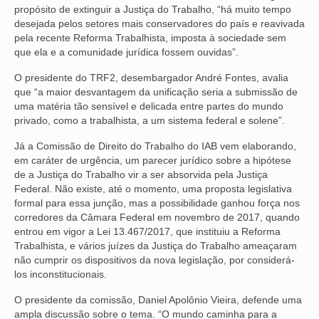
propósito de extinguir a Justiça do Trabalho, “há muito tempo
VÍDEOS
desejada pelos setores mais conservadores do país e reavivada
pela recente Reforma Trabalhista, imposta à sociedade sem
que ela e a comunidade jurídica fossem ouvidas”.
CONVÊNIOS
O presidente do TRF2, desembargador André Fontes, avalia
SINDICALIZE-SE
que “a maior desvantagem da unificação seria a submissão de
uma matéria tão sensível e delicada entre partes do mundo
JURÍDICO
privado, como a trabalhista, a um sistema federal e solene”.
NÚCLEOS
Já a Comissão de Direito do Trabalho do IAB vem elaborando,
em caráter de urgência, um parecer jurídico sobre a hipótese
APOSENTADOS
de a Justiça do Trabalho vir a ser absorvida pela Justiça
Federal. Não existe, até o momento, uma proposta legislativa
AGENTES DE POLÍCIA JUDICIAL
formal para essa junção, mas a possibilidade ganhou força nos
corredores da Câmara Federal em novembro de 2017, quando
ANALISTAS JUDICIÁRIOS
entrou em vigor a Lei 13.467/2017, que instituiu a Reforma
Trabalhista, e vários juízes da Justiça do Trabalho ameaçaram
ACESSIBILIDADE E INCLUSÃO
não cumprir os dispositivos da nova legislação, por considerá-
los inconstitucionais.
LGBTQIA+
O presidente da comissão, Daniel Apolônio Vieira, defende uma
ampla discussão sobre o tema. “O mundo caminha para a
MULHERES