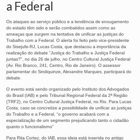
a Federal
NOSSA HISTÓRIA
Os ataques ao serviço público e a tendência de enxugamento
SUBSEDES
do estado têm sido e serão combatidos assim como as
ameaças que surgem na tentativa de unificar as justiças do
ARAÇATUBA
Trabalho com a Federal. O alerta foi feito pelo vice-presidente
do Sisejufe-RJ, Lucas Costa, que destacou a importância da
BAURU
realização do debate “Justiça do Trabalho e Justiça Federal
juntas?”, no dia 26 de julho, no Centro Cultural Justiça Federal
PRESIDENTE PRUDENTE
(Av. Rio Branco, 241, Centro, Rio de Janeiro). O assessor
parlamentar do Sindiquinze, Alexandre Marques, participará do
RIBEIRÃO PRETO
debate.
SÃO JOSÉ DOS CAMPOS
O evento está sendo organizado pelo Instituto dos Advogados
do Brasil (IAB) e pelo Tribunal Regional Federal da 2ª Região
SÃO JOSÉ DO RIO PRETO
(TRF2), no Centro Cultural Justiça Federal, no Rio. Para Lucas
Costa, caso se concretize a possibilidade de unificar as justiças
SOROCABA
do Trabalho e a Federal, “o governo acabará com a
especialização de um segmento prejudicando tanto o cidadão
NOTÍCIAS
quanto o funcionalismo”
BOLETIM
Para Rita Cortez, do IAB, essa ideia está inserida no antigo