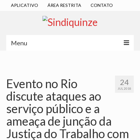
APLICATIVO
ÁREA RESTRITA
CONTATO
Menu
INÍCIO
SINDICATO
Evento no Rio
24
DIRETORIA EXECUTIVA
JUL 2018
discute ataques ao
ESTATUTO
serviço público e a
ATAS
ameaça de junção da
LOCALIZAÇÃO
Justiça do Trabalho com
QUEM SOMOS