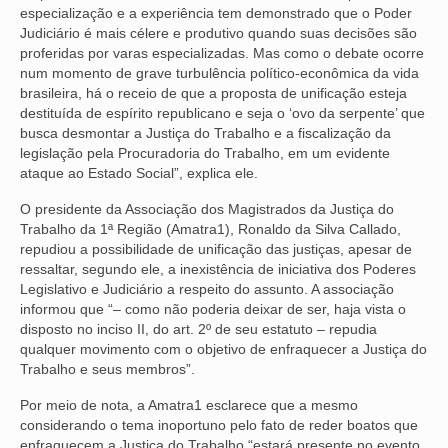
especialização e a experiência tem demonstrado que o Poder
Judiciário é mais célere e produtivo quando suas decisões são
OFICIAIS DE JUSTIÇA
proferidas por varas especializadas. Mas como o debate ocorre
num momento de grave turbulência político-econômica da vida
SAÚDE
brasileira, há o receio de que a proposta de unificação esteja
destituída de espírito republicano e seja o ‘ovo da serpente’ que
SOLIDARIEDADE
busca desmontar a Justiça do Trabalho e a fiscalização da
legislação pela Procuradoria do Trabalho, em um evidente
TÉCNICOS JUDICIÁRIOS
ataque ao Estado Social”, explica ele.
TECNOLOGIA DA INFORMAÇÃO
O presidente da Associação dos Magistrados da Justiça do
Trabalho da 1ª Região (Amatra1), Ronaldo da Silva Callado,
repudiou a possibilidade de unificação das justiças, apesar de
ressaltar, segundo ele, a inexistência de iniciativa dos Poderes
Legislativo e Judiciário a respeito do assunto. A associação
informou que “– como não poderia deixar de ser, haja vista o
disposto no inciso II, do art. 2º de seu estatuto – repudia
qualquer movimento com o objetivo de enfraquecer a Justiça do
Trabalho e seus membros”.
Por meio de nota, a Amatra1 esclarece que a mesmo
considerando o tema inoportuno pelo fato de reder boatos que
enfraquecem a Justiça do Trabalho “estará presente no evento