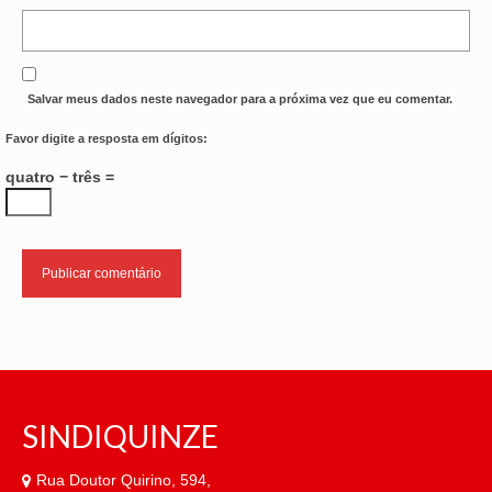
OFICIAIS DE JUSTIÇA
SAÚDE
Salvar meus dados neste navegador para a próxima vez que eu comentar.
SOLIDARIEDADE
Favor digite a resposta em dígitos:
TÉCNICOS JUDICIÁRIOS
quatro − três =
TECNOLOGIA DA INFORMAÇÃO
SINDIQUINZE
Rua Doutor Quirino, 594,