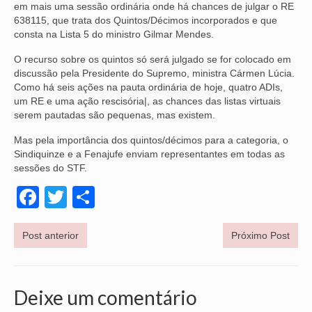
em mais uma sessão ordinária onde há chances de julgar o RE
638115, que trata dos Quintos/Décimos incorporados e que
NOSSA HISTÓRIA
consta na Lista 5 do ministro Gilmar Mendes.
SUBSEDES
O recurso sobre os quintos só será julgado se for colocado em
discussão pela Presidente do Supremo, ministra Cármen Lúcia.
ARAÇATUBA
Como há seis ações na pauta ordinária de hoje, quatro ADIs,
um RE e uma ação rescisória|, as chances das listas virtuais
BAURU
serem pautadas são pequenas, mas existem.
PRESIDENTE PRUDENTE
Mas pela importância dos quintos/décimos para a categoria, o
Sindiquinze e a Fenajufe enviam representantes em todas as
RIBEIRÃO PRETO
sessões do STF.
Facebook
Twitter
Share
SÃO JOSÉ DOS CAMPOS
SÃO JOSÉ DO RIO PRETO
Post anterior
Próximo Post
SOROCABA
NOTÍCIAS
Deixe um comentário
BOLETIM