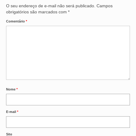
O seu endereço de e-mail não será publicado.
Campos
VÍDEOS
obrigatórios são marcados com
*
Comentário
*
CONVÊNIOS
SINDICALIZE-SE
JURÍDICO
NÚCLEOS
APOSENTADOS
AGENTES DE POLÍCIA JUDICIAL
Nome
*
ANALISTAS JUDICIÁRIOS
ACESSIBILIDADE E INCLUSÃO
E-mail
*
LGBTQIA+
MULHERES
Site