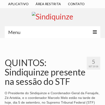
APLICATIVO
ÁREA RESTRITA
CONTATO
Menu
INÍCIO
SINDICATO
QUINTOS:
5
DIRETORIA EXECUTIVA
SET 2018
Sindiquinze presente
ESTATUTO
na sessão do STF
ATAS
LOCALIZAÇÃO
O Presidente do Sindiquinze e Coordenador-Geral da Fenajufe,
Zé Aristéia, e o coordenador Marcelo Melo estão na tarde de
QUEM SOMOS
hoje, dia 5 de setembro, no Supremo Tribunal Federal (STF)