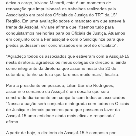
deixa o cargo, Viviane Minardi, este é um momento de
renovação que impulsionará os trabalhos realizados pela
NOSSA HISTÓRIA
Associação em prol dos Oficiais de Justiça do TRT da 15ª
Região. Em uma avaliação sobre o mandato em que esteve à
SUBSEDES
frente da Assojaf, Viviane afirma que “fizemos tudo para
conquistarmos melhorias para os Oficiais de Justiça. Atuamos
ARAÇATUBA
em conjunto com a Fenassojaf e com o Sindiquinze para que
pleitos pudessem ser concretizados em prol do oficialato”.
BAURU
“Agradeço todos os associados que estiveram com a Assojaf-15
PRESIDENTE PRUDENTE
nesta diretoria, agradeço os meus colegas de direção e, ainda
como integrante da diretoria que assume neste dia 20 de
RIBEIRÃO PRETO
setembro, tenho certeza que faremos muito mais”, finaliza.
SÃO JOSÉ DOS CAMPOS
Para a presidente empossada, Lilian Barreto Rodrigues,
assumir o comando da Assojaf é um desafio que será
SÃO JOSÉ DO RIO PRETO
construído diariamente em conjunto com todos os associados.
“Nossa atuação será conjunta e integrada com todos os Oficiais
SOROCABA
de Justiça e demais parceiros para que possamos fazer da
Assojaf-15 uma entidade ainda mais eficaz e respeitada”,
NOTÍCIAS
afirma.
A partir de hoje, a diretoria da Assojaf-15 é composta por:
BOLETIM