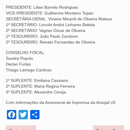
PRESIDENTE: Lilian Barreto Rodrigues
VÍDEOS
VICE-PRESIDENTE: Guilherme Monteiro Topan
SECRETÁRIA GERAL: Viviane Minardi de Oliveira Mateus
CONVÊNIOS
1º SECRETÁRIO: Lincoln André Linhares Batista
2º SECRETÁRIO: Vagner Oscar de Oliveira
SINDICALIZE-SE
1º TESOUREIRO: João Paulo Zambom
2º TESOUREIRO: Renato Fernandes de Oliveira
JURÍDICO
CONSELHO FISCAL:
NÚCLEOS
Sandra Popolo
Derlan Furlan
APOSENTADOS
Thiago Lamego Cardoso
1º SUPLENTE: Emiliana Cassiano
AGENTES DE POLÍCIA JUDICIAL
2º SUPLENTE: Maria Regina Ferreira
3º SUPLENTE: Alexandre Cereja
ANALISTAS JUDICIÁRIOS
Com informações da Assessoria de Imprensa da Assojaf-15
ACESSIBILIDADE E INCLUSÃO
Facebook
Twitter
Share
LGBTQIA+
MULHERES