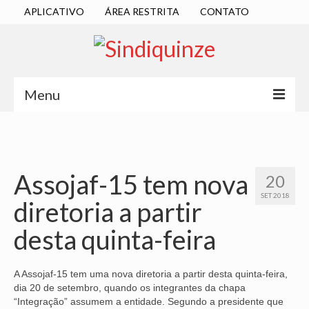
APLICATIVO
ÁREA RESTRITA
CONTATO
Menu
INÍCIO
SINDICATO
Assojaf-15 tem nova
20
DIRETORIA EXECUTIVA
SET 2018
diretoria a partir
ESTATUTO
desta quinta-feira
ATAS
LOCALIZAÇÃO
A Assojaf-15 tem uma nova diretoria a partir desta quinta-feira,
dia 20 de setembro, quando os integrantes da chapa
QUEM SOMOS
“Integração” assumem a entidade. Segundo a presidente que