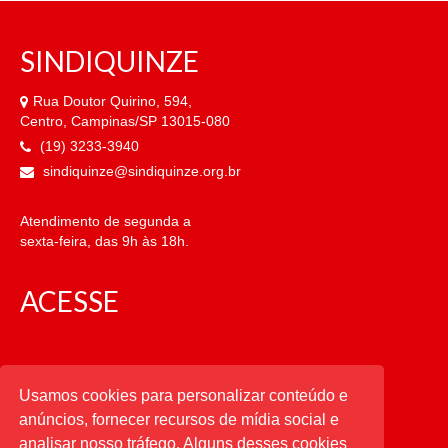
SINDIQUINZE
Rua Doutor Quirino, 594,
Centro, Campinas/SP 13015-080
(19) 3233-3940
sindiquinze@sindiquinze.org.br
Atendimento de segunda a
sexta-feira, das 9h às 18h.
ACESSE
CATEGORIAS
Usamos cookies para personalizar conteúdo e
anúncios, fornecer recursos de mídia social e
CATEGORIAS
analisar nosso tráfego. Alguns desses cookies