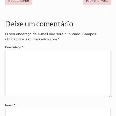
Post anterior
Próximo Post
OFICIAIS DE JUSTIÇA
SAÚDE
Deixe um comentário
SOLIDARIEDADE
O seu endereço de e-mail não será publicado.
Campos
obrigatórios são marcados com
*
TÉCNICOS JUDICIÁRIOS
Comentário
*
TECNOLOGIA DA INFORMAÇÃO
Nome
*