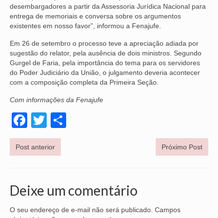
desembargadores a partir da Assessoria Jurídica Nacional para
VÍDEOS
entrega de memoriais e conversa sobre os argumentos
existentes em nosso favor”, informou a Fenajufe.
CONVÊNIOS
Em 26 de setembro o processo teve a apreciação adiada por
sugestão do relator, pela ausência de dois ministros. Segundo
SINDICALIZE-SE
Gurgel de Faria, pela importância do tema para os servidores
do Poder Judiciário da União, o julgamento deveria acontecer
JURÍDICO
com a composição completa da Primeira Seção.
NÚCLEOS
Com informações da Fenajufe
Facebook
APOSENTADOS
Twitter
Share
AGENTES DE POLÍCIA JUDICIAL
Post anterior
Próximo Post
ANALISTAS JUDICIÁRIOS
ACESSIBILIDADE E INCLUSÃO
Deixe um comentário
LGBTQIA+
O seu endereço de e-mail não será publicado.
Campos
MULHERES