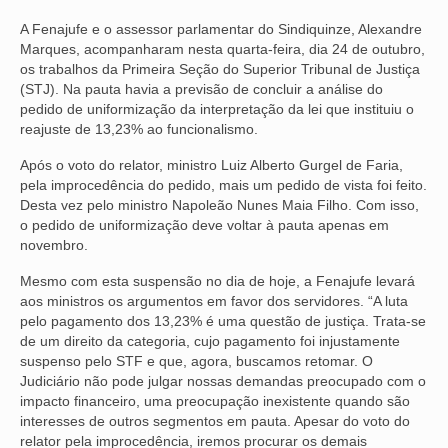
A Fenajufe e o assessor parlamentar do Sindiquinze, Alexandre
NOSSA HISTÓRIA
Marques, acompanharam nesta quarta-feira, dia 24 de outubro,
os trabalhos da Primeira Seção do Superior Tribunal de Justiça
SUBSEDES
(STJ). Na pauta havia a previsão de concluir a análise do
pedido de uniformização da interpretação da lei que instituiu o
ARAÇATUBA
reajuste de 13,23% ao funcionalismo.
BAURU
Após o voto do relator, ministro Luiz Alberto Gurgel de Faria,
pela improcedência do pedido, mais um pedido de vista foi feito.
PRESIDENTE PRUDENTE
Desta vez pelo ministro Napoleão Nunes Maia Filho. Com isso,
o pedido de uniformização deve voltar à pauta apenas em
RIBEIRÃO PRETO
novembro.
SÃO JOSÉ DOS CAMPOS
Mesmo com esta suspensão no dia de hoje, a Fenajufe levará
aos ministros os argumentos em favor dos servidores. “A luta
SÃO JOSÉ DO RIO PRETO
pelo pagamento dos 13,23% é uma questão de justiça. Trata-se
de um direito da categoria, cujo pagamento foi injustamente
SOROCABA
suspenso pelo STF e que, agora, buscamos retomar. O
Judiciário não pode julgar nossas demandas preocupado com o
NOTÍCIAS
impacto financeiro, uma preocupação inexistente quando são
interesses de outros segmentos em pauta. Apesar do voto do
BOLETIM
relator pela improcedência, iremos procurar os demais