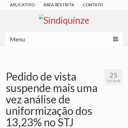
APLICATIVO
ÁREA RESTRITA
CONTATO
Menu
INÍCIO
SINDICATO
Pedido de vista
25
DIRETORIA EXECUTIVA
OUT 2018
suspende mais uma
ESTATUTO
vez análise de
ATAS
uniformização dos
LOCALIZAÇÃO
13,23% no STJ
QUEM SOMOS