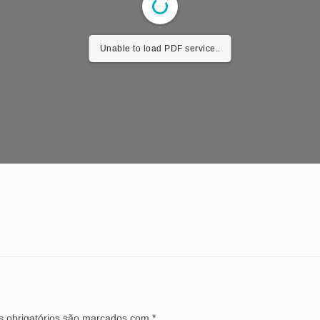
Unable to load PDF service..
 obrigatórios são marcados com
*