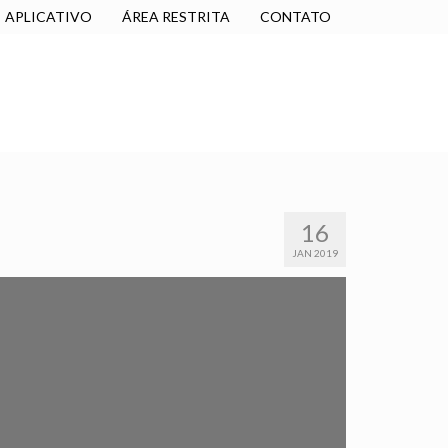
APLICATIVO
ÁREA RESTRITA
CONTATO
SINDICALIZE-SE
JURÍDICO
NÚCLEOS
16
JAN 2019