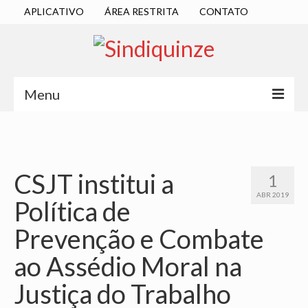
APLICATIVO
ÁREA RESTRITA
CONTATO
Menu
INÍCIO
SINDICATO
CSJT institui a
1
DIRETORIA EXECUTIVA
ABR 2019
Política de
ESTATUTO
Prevenção e Combate
ATAS
ao Assédio Moral na
LOCALIZAÇÃO
Justiça do Trabalho
QUEM SOMOS