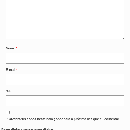
OFICIAIS DE JUSTIÇA
SAÚDE
SOLIDARIEDADE
TÉCNICOS JUDICIÁRIOS
Nome
*
TECNOLOGIA DA INFORMAÇÃO
E-mail
*
Site
Salvar meus dados neste navegador para a próxima vez que eu comentar.
Favor digite a resposta em dígitos: