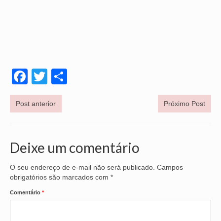
VÍDEOS
CONVÊNIOS
SINDICALIZE-SE
Facebook
Twitter
Share
JURÍDICO
NÚCLEOS
Post anterior
Próximo Post
APOSENTADOS
AGENTES DE POLÍCIA JUDICIAL
Deixe um comentário
ANALISTAS JUDICIÁRIOS
O seu endereço de e-mail não será publicado.
Campos
obrigatórios são marcados com
*
ACESSIBILIDADE E INCLUSÃO
Comentário
*
LGBTQIA+
MULHERES