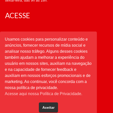
sexta-feira, das 9h às 18h.
ACESSE
CATEGORIAS
Usamos cookies para personalizar conteúdo e
anúncios, fornecer recursos de mídia social e
CATEGORIAS
analisar nosso tráfego. Alguns desses cookies
também ajudam a melhorar a experiência do
usuário em nossos sites, auxiliam na navegação
PESQUISAR
e na capacidade de fornecer feedback e
auxiliam em nossos esforços promocionais e de
Buscar
por:
marketing. Ao continuar, você concorda com a
nossa política de privacidade.
Acesse aqui nossa Política de Privacidade.
Aceitar
Desenvolvido por
Direta Sistemas
.
Designed by Freepik