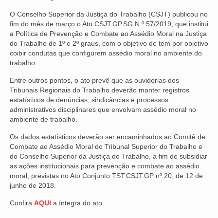
O Conselho Superior da Justiça do Trabalho (CSJT) publicou no
NOSSA HISTÓRIA
fim do mês de março o Ato CSJT.GP.SG N.º 57/2019, que institui
a Política de Prevenção e Combate ao Assédio Moral na Justiça
SUBSEDES
do Trabalho de 1º e 2º graus, com o objetivo de tem por objetivo
coibir condutas que configurem assédio moral no ambiente do
ARAÇATUBA
trabalho.
BAURU
Entre outros pontos, o ato prevê que as ouvidorias dos
Tribunais Regionais do Trabalho deverão manter registros
PRESIDENTE PRUDENTE
estatísticos de denúncias, sindicâncias e processos
administrativos disciplinares que envolvam assédio moral no
RIBEIRÃO PRETO
ambiente de trabalho.
SÃO JOSÉ DOS CAMPOS
Os dados estatísticos deverão ser encaminhados ao Comitê de
Combate ao Assédio Moral do Tribunal Superior do Trabalho e
SÃO JOSÉ DO RIO PRETO
do Conselho Superior da Justiça do Trabalho, a fim de subsidiar
as ações institucionais para prevenção e combate ao assédio
SOROCABA
moral, previstas no Ato Conjunto TST.CSJT.GP nº 20, de 12 de
junho de 2018.
NOTÍCIAS
Confira
AQUI
a íntegra do ato.
BOLETIM