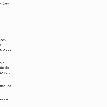
coisas
o
icos
e
as e dos
s e
são do
ão pela
fica, na
res e