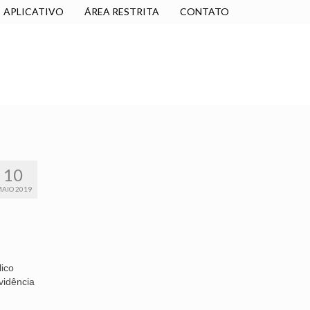
APLICATIVO
ÁREA RESTRITA
CONTATO
SINDICALIZE-SE
JURÍDICO
NÚCLEOS
10
AIO 2019
ico
vidência