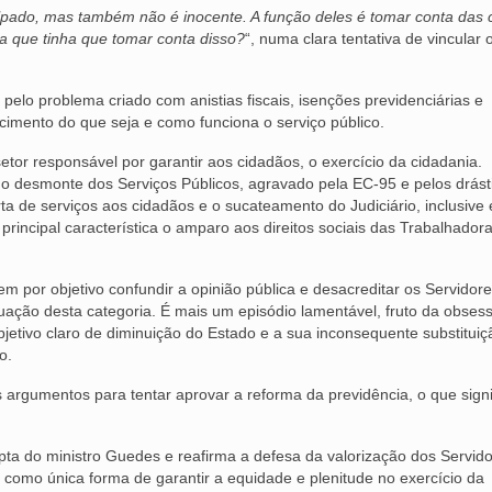
lpado, mas também não é inocente. A função deles é tomar conta das 
a que tinha que tomar conta disso?
“, numa clara tentativa de vincular 
 pelo problema criado com anistias fiscais, isenções previdenciárias e
imento do que seja e como funciona o serviço público.
setor responsável por garantir aos cidadãos, o exercício da cidadania.
 desmonte dos Serviços Públicos, agravado pela EC-95 e pelos drást
a de serviços aos cidadãos e o sucateamento do Judiciário, inclusive 
principal característica o amparo aos direitos sociais das Trabalhador
m por objetivo confundir a opinião pública e desacreditar os Servidore
ação desta categoria. É mais um episódio lamentável, fruto da obses
jetivo claro de diminuição do Estado e a sua inconsequente substituiç
o.
 argumentos para tentar aprovar a reforma da previdência, o que signi
ta do ministro Guedes e reafirma a defesa da valorização dos Servido
 como única forma de garantir a equidade e plenitude no exercício da