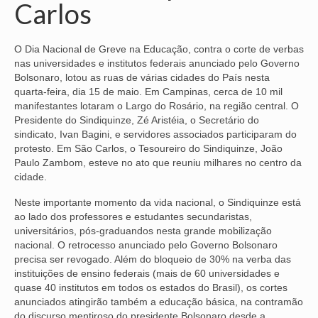
Carlos
NOSSA HISTÓRIA
O Dia Nacional de Greve na Educação, contra o corte de verbas
SUBSEDES
nas universidades e institutos federais anunciado pelo Governo
Bolsonaro, lotou as ruas de várias cidades do País nesta
ARAÇATUBA
quarta-feira, dia 15 de maio. Em Campinas, cerca de 10 mil
manifestantes lotaram o Largo do Rosário, na região central. O
BAURU
Presidente do Sindiquinze, Zé Aristéia, o Secretário do
sindicato, Ivan Bagini, e servidores associados participaram do
PRESIDENTE PRUDENTE
protesto. Em São Carlos, o Tesoureiro do Sindiquinze, João
Paulo Zambom, esteve no ato que reuniu milhares no centro da
RIBEIRÃO PRETO
cidade.
SÃO JOSÉ DOS CAMPOS
Neste importante momento da vida nacional, o Sindiquinze está
ao lado dos professores e estudantes secundaristas,
SÃO JOSÉ DO RIO PRETO
universitários, pós-graduandos nesta grande mobilização
nacional. O retrocesso anunciado pelo Governo Bolsonaro
SOROCABA
precisa ser revogado. Além do bloqueio de 30% na verba das
instituições de ensino federais (mais de 60 universidades e
NOTÍCIAS
quase 40 institutos em todos os estados do Brasil), os cortes
anunciados atingirão também a educação básica, na contramão
BOLETIM
do discurso mentiroso do presidente Bolsonaro desde a