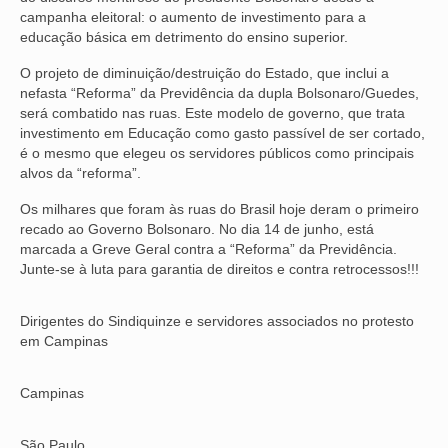
campanha eleitoral: o aumento de investimento para a
VÍDEOS
educação básica em detrimento do ensino superior.
O projeto de diminuição/destruição do Estado, que inclui a
CONVÊNIOS
nefasta “Reforma” da Previdência da dupla Bolsonaro/Guedes,
será combatido nas ruas. Este modelo de governo, que trata
SINDICALIZE-SE
investimento em Educação como gasto passível de ser cortado,
é o mesmo que elegeu os servidores públicos como principais
JURÍDICO
alvos da “reforma”.
NÚCLEOS
Os milhares que foram às ruas do Brasil hoje deram o primeiro
recado ao Governo Bolsonaro. No dia 14 de junho, está
APOSENTADOS
marcada a Greve Geral contra a “Reforma” da Previdência.
Junte-se à luta para garantia de direitos e contra retrocessos!!!
AGENTES DE POLÍCIA JUDICIAL
ANALISTAS JUDICIÁRIOS
Dirigentes do Sindiquinze e servidores associados no protesto
em Campinas
ACESSIBILIDADE E INCLUSÃO
Campinas
LGBTQIA+
MULHERES
São Paulo