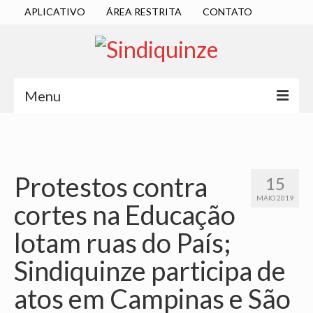
APLICATIVO
ÁREA RESTRITA
CONTATO
Menu
INÍCIO
SINDICATO
Protestos contra
15
DIRETORIA EXECUTIVA
MAIO 2019
cortes na Educação
ESTATUTO
lotam ruas do País;
ATAS
Sindiquinze participa de
LOCALIZAÇÃO
atos em Campinas e São
QUEM SOMOS