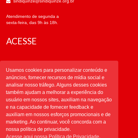
sindiquinze@sindiquinze.org.br
Atendimento de segunda a
sexta-feira, das 9h às 18h.
ACESSE
CATEGORIAS
Usamos cookies para personalizar conteúdo e
anúncios, fornecer recursos de mídia social e
CATEGORIAS
analisar nosso tráfego. Alguns desses cookies
também ajudam a melhorar a experiência do
usuário em nossos sites, auxiliam na navegação
PESQUISAR
e na capacidade de fornecer feedback e
auxiliam em nossos esforços promocionais e de
Buscar
por:
marketing. Ao continuar, você concorda com a
nossa política de privacidade.
Acesse aqui nossa Política de Privacidade.