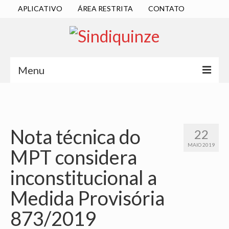
APLICATIVO
ÁREA RESTRITA
CONTATO
Menu
INÍCIO
SINDICATO
Nota técnica do
22
DIRETORIA EXECUTIVA
MAIO 2019
MPT considera
ESTATUTO
inconstitucional a
ATAS
Medida Provisória
LOCALIZAÇÃO
873/2019
QUEM SOMOS