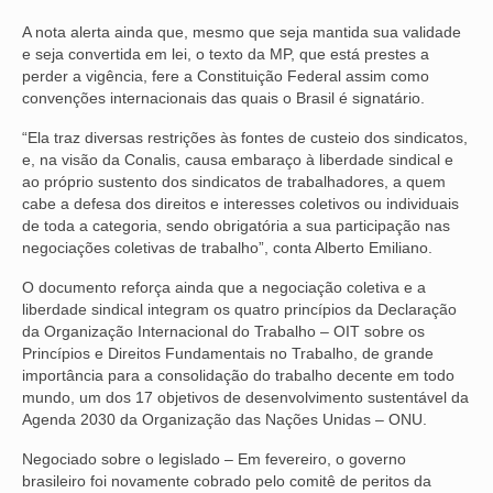
A nota alerta ainda que, mesmo que seja mantida sua validade
VÍDEOS
e seja convertida em lei, o texto da MP, que está prestes a
perder a vigência, fere a Constituição Federal assim como
CONVÊNIOS
convenções internacionais das quais o Brasil é signatário.
SINDICALIZE-SE
“Ela traz diversas restrições às fontes de custeio dos sindicatos,
e, na visão da Conalis, causa embaraço à liberdade sindical e
JURÍDICO
ao próprio sustento dos sindicatos de trabalhadores, a quem
cabe a defesa dos direitos e interesses coletivos ou individuais
NÚCLEOS
de toda a categoria, sendo obrigatória a sua participação nas
negociações coletivas de trabalho”, conta Alberto Emiliano.
APOSENTADOS
O documento reforça ainda que a negociação coletiva e a
AGENTES DE POLÍCIA JUDICIAL
liberdade sindical integram os quatro princípios da Declaração
da Organização Internacional do Trabalho – OIT sobre os
ANALISTAS JUDICIÁRIOS
Princípios e Direitos Fundamentais no Trabalho, de grande
importância para a consolidação do trabalho decente em todo
ACESSIBILIDADE E INCLUSÃO
mundo, um dos 17 objetivos de desenvolvimento sustentável da
Agenda 2030 da Organização das Nações Unidas – ONU.
LGBTQIA+
Negociado sobre o legislado – Em fevereiro, o governo
brasileiro foi novamente cobrado pelo comitê de peritos da
MULHERES