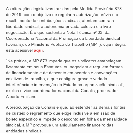
As alterações legislativas trazidas pela Medida Provisória 873
NOSSA HISTÓRIA
de 2019, com o objetivo de regular a autorização prévia e o
recolhimento de contribuições sindicais, atentam contra a
SUBSEDES
liberdade sindical, a autonomia privada coletiva e a livre
negociação. É o que sustenta a Nota Técnica nº 03, da
ARAÇATUBA
Coordenadoria Nacional da Promoção da Liberdade Sindical
(Conalis), do Ministério Público do Trabalho (MPT), cuja íntegra
BAURU
está acessível
aqui
.
PRESIDENTE PRUDENTE
“Na prática, a MP 873 impede que os sindicatos estabeleçam
livremente em seus Estatutos, ou negociem e regulem formas
RIBEIRÃO PRETO
de financiamento e de desconto em acordos e convenções
coletivas de trabalho, o que configura grave e vedada
SÃO JOSÉ DOS CAMPOS
interferência e intervenção do Estado na organização sindical”,
explica o vice-coordenador nacional da Conalis, procurador
SÃO JOSÉ DO RIO PRETO
Alberto Emiliano.
SOROCABA
A preocupação da Conalis é que, ao estender às demais fontes
de custeio o regramento que exige inclusive a emissão de
NOTÍCIAS
boleto específico e impede o desconto em folha da mensalidade
sindical, a MP provoque um aniquilamento financeiro das
BOLETIM
entidades sindicais.