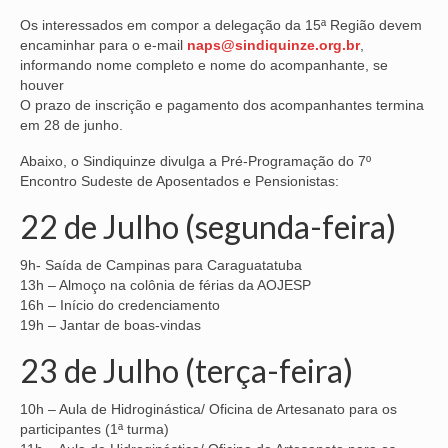
Os interessados em compor a delegação da 15ª Região devem
VÍDEOS
encaminhar para o e-mail
naps@sindiquinze.org.br
,
informando nome completo e nome do acompanhante, se
CONVÊNIOS
houver
O prazo de inscrição e pagamento dos acompanhantes termina
SINDICALIZE-SE
em 28 de junho.
JURÍDICO
Abaixo, o Sindiquinze divulga a Pré-Programação do 7º
Encontro Sudeste de Aposentados e Pensionistas:
NÚCLEOS
22 de Julho (segunda-feira)
APOSENTADOS
9h- Saída de Campinas para Caraguatatuba
AGENTES DE POLÍCIA JUDICIAL
13h – Almoço na colônia de férias da AOJESP
16h – Início do credenciamento
ANALISTAS JUDICIÁRIOS
19h – Jantar de boas-vindas
23 de Julho (terça-feira)
ACESSIBILIDADE E INCLUSÃO
LGBTQIA+
10h – Aula de Hidroginástica/ Oficina de Artesanato para os
participantes (1ª turma)
MULHERES