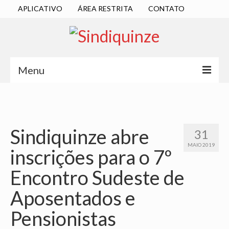
APLICATIVO
ÁREA RESTRITA
CONTATO
Menu
INÍCIO
SINDICATO
Sindiquinze abre
31
DIRETORIA EXECUTIVA
MAIO 2019
inscrições para o 7º
ESTATUTO
Encontro Sudeste de
ATAS
Aposentados e
LOCALIZAÇÃO
Pensionistas
QUEM SOMOS