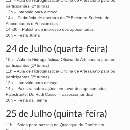
11h – Aula de Hidroginástica/ Oficina de Artesanato para os
participantes (2ª turma)
OFICIAIS DE JUSTIÇA
12h – Intervalo para almoço
14h – Cerimônia de abertura do 7º Encontro Sudeste de
SAÚDE
Aposentados e Pensionistas
14h30 – Palestra de interesse dos aposentados
SOLIDARIEDADE
20h – Festa Julina
24 de Julho (quarta-feira)
TÉCNICOS JUDICIÁRIOS
TECNOLOGIA DA INFORMAÇÃO
10h – Aula de Hidroginástica/ Oficina de Artesanato para os
participantes (1ª turma)
11h – Aula de Hidroginástica/ Oficina de Artesanato para os
participantes (2ª turma)
12h – Intervalo para almoço
14h – Palestra sobre ações em favor dos aposentados.
Palestrante: Dr. Rudi Cassel – assessor jurídico
20h – Festa da Tainha
25 de Julho (quinta-feira)
11h – Saída para passeio no Quiosque do Onofre em