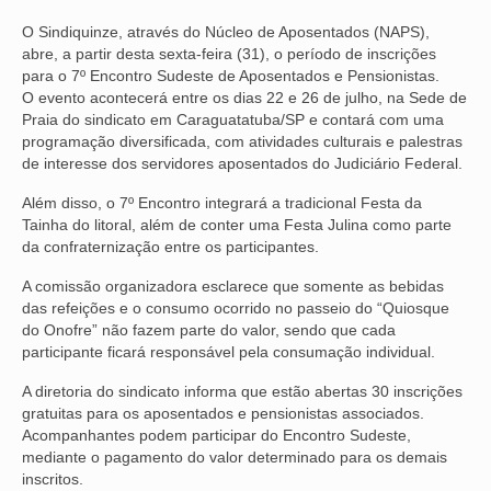
O Sindiquinze, através do Núcleo de Aposentados (NAPS),
NOSSA HISTÓRIA
abre, a partir desta sexta-feira (31), o período de inscrições
para o 7º Encontro Sudeste de Aposentados e Pensionistas.
SUBSEDES
O evento acontecerá entre os dias 22 e 26 de julho, na Sede de
Praia do sindicato em Caraguatatuba/SP e contará com uma
ARAÇATUBA
programação diversificada, com atividades culturais e palestras
de interesse dos servidores aposentados do Judiciário Federal.
BAURU
Além disso, o 7º Encontro integrará a tradicional Festa da
PRESIDENTE PRUDENTE
Tainha do litoral, além de conter uma Festa Julina como parte
da confraternização entre os participantes.
RIBEIRÃO PRETO
A comissão organizadora esclarece que somente as bebidas
SÃO JOSÉ DOS CAMPOS
das refeições e o consumo ocorrido no passeio do “Quiosque
do Onofre” não fazem parte do valor, sendo que cada
SÃO JOSÉ DO RIO PRETO
participante ficará responsável pela consumação individual.
A diretoria do sindicato informa que estão abertas 30 inscrições
SOROCABA
gratuitas para os aposentados e pensionistas associados.
Acompanhantes podem participar do Encontro Sudeste,
NOTÍCIAS
mediante o pagamento do valor determinado para os demais
inscritos.
BOLETIM