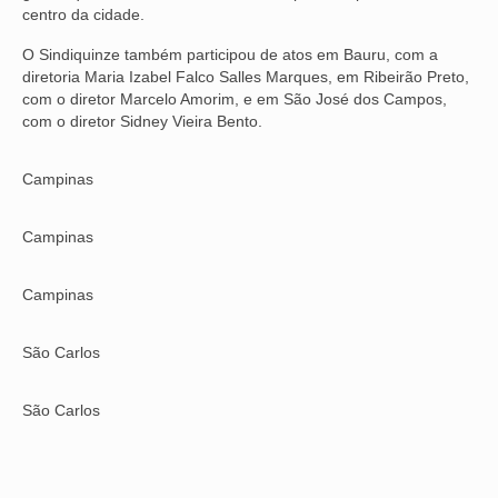
centro da cidade.
VÍDEOS
O Sindiquinze também participou de atos em Bauru, com a
diretoria Maria Izabel Falco Salles Marques, em Ribeirão Preto,
CONVÊNIOS
com o diretor Marcelo Amorim, e em São José dos Campos,
com o diretor Sidney Vieira Bento.
SINDICALIZE-SE
JURÍDICO
Campinas
NÚCLEOS
Campinas
APOSENTADOS
Campinas
AGENTES DE POLÍCIA JUDICIAL
São Carlos
ANALISTAS JUDICIÁRIOS
ACESSIBILIDADE E INCLUSÃO
São Carlos
LGBTQIA+
MULHERES