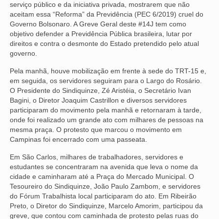
serviço público e da iniciativa privada, mostrarem que não
aceitam essa “Reforma” da Previdência (PEC 6/2019) cruel do
NOSSA HISTÓRIA
Governo Bolsonaro. A Greve Geral deste #14J tem como
objetivo defender a Previdência Pública brasileira, lutar por
SUBSEDES
direitos e contra o desmonte do Estado pretendido pelo atual
governo.
ARAÇATUBA
Pela manhã, houve mobilização em frente à sede do TRT-15 e,
BAURU
em seguida, os servidores seguiram para o Largo do Rosário.
O Presidente do Sindiquinze, Zé Aristéia, o Secretário Ivan
PRESIDENTE PRUDENTE
Bagini, o Diretor Joaquim Castrillon e diversos servidores
participaram do movimento pela manhã e retornaram à tarde,
RIBEIRÃO PRETO
onde foi realizado um grande ato com milhares de pessoas na
mesma praça. O protesto que marcou o movimento em
SÃO JOSÉ DOS CAMPOS
Campinas foi encerrado com uma passeata.
SÃO JOSÉ DO RIO PRETO
Em São Carlos, milhares de trabalhadores, servidores e
estudantes se concentraram na avenida que leva o nome da
SOROCABA
cidade e caminharam até a Praça do Mercado Municipal. O
Tesoureiro do Sindiquinze, João Paulo Zambom, e servidores
NOTÍCIAS
do Fórum Trabalhista local participaram do ato. Em Ribeirão
Preto, o Diretor do Sindiquinze, Marcelo Amorim, participou da
BOLETIM
greve, que contou com caminhada de protesto pelas ruas do