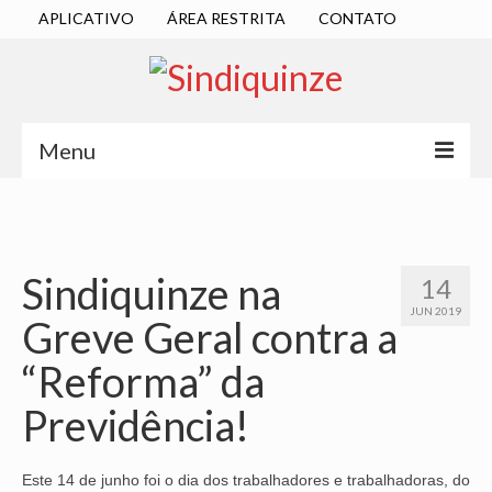
APLICATIVO
ÁREA RESTRITA
CONTATO
Menu
INÍCIO
SINDICATO
Sindiquinze na
14
DIRETORIA EXECUTIVA
JUN 2019
Greve Geral contra a
ESTATUTO
“Reforma” da
ATAS
Previdência!
LOCALIZAÇÃO
QUEM SOMOS
Este 14 de junho foi o dia dos trabalhadores e trabalhadoras, do