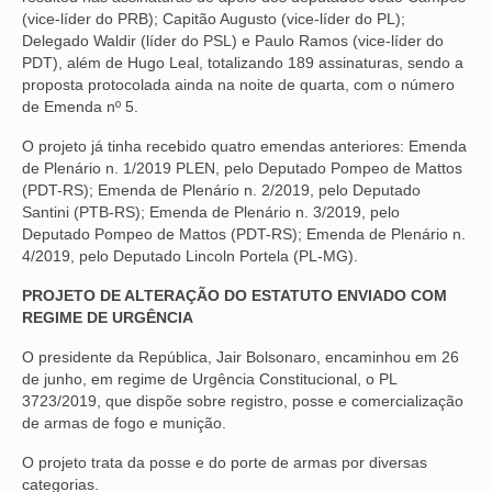
(vice-líder do PRB); Capitão Augusto (vice-líder do PL);
OFICIAIS DE JUSTIÇA
Delegado Waldir (líder do PSL) e Paulo Ramos (vice-líder do
PDT), além de Hugo Leal, totalizando 189 assinaturas, sendo a
SAÚDE
proposta protocolada ainda na noite de quarta, com o número
de Emenda nº 5.
SOLIDARIEDADE
O projeto já tinha recebido quatro emendas anteriores: Emenda
de Plenário n. 1/2019 PLEN, pelo Deputado Pompeo de Mattos
TÉCNICOS JUDICIÁRIOS
(PDT-RS); Emenda de Plenário n. 2/2019, pelo Deputado
Santini (PTB-RS); Emenda de Plenário n. 3/2019, pelo
TECNOLOGIA DA INFORMAÇÃO
Deputado Pompeo de Mattos (PDT-RS); Emenda de Plenário n.
4/2019, pelo Deputado Lincoln Portela (PL-MG).
PROJETO DE ALTERAÇÃO DO ESTATUTO ENVIADO COM
REGIME DE URGÊNCIA
O presidente da República, Jair Bolsonaro, encaminhou em 26
de junho, em regime de Urgência Constitucional, o PL
3723/2019, que dispõe sobre registro, posse e comercialização
de armas de fogo e munição.
O projeto trata da posse e do porte de armas por diversas
categorias.