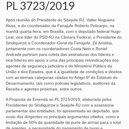
PL 3723/2019
NOSSA HISTÓRIA
Após reunião do Presidente do Sisejufe-RJ, Valter Nogueira
SUBSEDES
Alves, e do coordenador da Fenajufe Roberto Policarpo, na
manhã quarta-feira, em Brasília, com o deputado federal Hugo
ARAÇATUBA
Leal, vice-líder do PSD-RJ na Câmara Federal, o Presidente do
Sindiquinze e Coordenador-Geral da Fenajufe, Zé Aristéia,
BAURU
juntamente com os coordenadores Costa Neto e Roniel
Andrade partiram para coleta das assinaturas dos líderes e
PRESIDENTE PRUDENTE
vice-líderes em apoio a uma das principais reivindicações dos
agentes de segurança judiciária e do Ministério Público da
RIBEIRÃO PRETO
União e dos Estados, que é a igualdade de condições e direitos
com as demais categorias citadas no Artigo 6º do Estatuto do
SÃO JOSÉ DOS CAMPOS
Desarmamento, tais como policiais legislativos, auditores da
Receita e agentes prisionais, entre outros.
SÃO JOSÉ DO RIO PRETO
A Proposta de Emenda ao PL 3723/2019, elaborada pelos
SOROCABA
Presidentes do Sindiquinze e Sisejufe-RJ com a assessoria
parlamentar das entidades, foi apresentada ao deputado, que
NOTÍCIAS
ouviu dos dirigentes os principais argumentos citados, como a
limitação de 50% da quantidade de porte de armas para o total
BOLETIM
de agentes; a necessidade do pagamento de taxas e