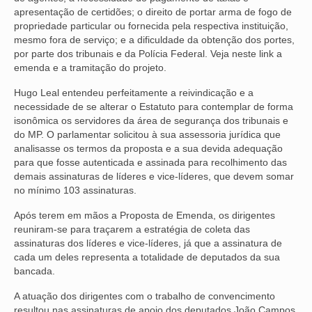
apresentação de certidões; o direito de portar arma de fogo de
VÍDEOS
propriedade particular ou fornecida pela respectiva instituição,
mesmo fora de serviço; e a dificuldade da obtenção dos portes,
CONVÊNIOS
por parte dos tribunais e da Polícia Federal. Veja neste link a
emenda e a tramitação do projeto.
SINDICALIZE-SE
Hugo Leal entendeu perfeitamente a reivindicação e a
necessidade de se alterar o Estatuto para contemplar de forma
JURÍDICO
isonômica os servidores da área de segurança dos tribunais e
do MP. O parlamentar solicitou à sua assessoria jurídica que
NÚCLEOS
analisasse os termos da proposta e a sua devida adequação
para que fosse autenticada e assinada para recolhimento das
APOSENTADOS
demais assinaturas de líderes e vice-líderes, que devem somar
no mínimo 103 assinaturas.
AGENTES DE POLÍCIA JUDICIAL
Após terem em mãos a Proposta de Emenda, os dirigentes
ANALISTAS JUDICIÁRIOS
reuniram-se para traçarem a estratégia de coleta das
assinaturas dos líderes e vice-líderes, já que a assinatura de
ACESSIBILIDADE E INCLUSÃO
cada um deles representa a totalidade de deputados da sua
bancada.
LGBTQIA+
A atuação dos dirigentes com o trabalho de convencimento
MULHERES
resultou nas assinaturas de apoio dos deputados João Campos