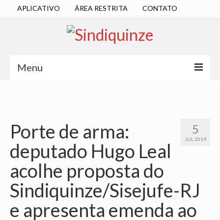
APLICATIVO
ÁREA RESTRITA
CONTATO
Menu
INÍCIO
SINDICATO
Porte de arma:
5
DIRETORIA EXECUTIVA
JUL 2019
deputado Hugo Leal
ESTATUTO
acolhe proposta do
ATAS
Sindiquinze/Sisejufe-RJ
LOCALIZAÇÃO
e apresenta emenda ao
QUEM SOMOS