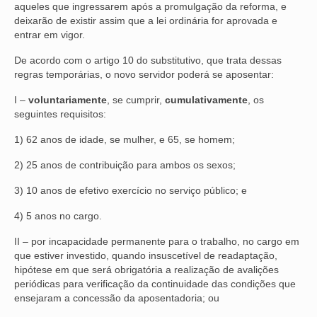
aqueles que ingressarem após a promulgação da reforma, e
deixarão de existir assim que a lei ordinária for aprovada e
OFICIAIS DE JUSTIÇA
entrar em vigor.
SAÚDE
De acordo com o artigo 10 do substitutivo, que trata dessas
regras temporárias, o novo servidor poderá se aposentar:
SOLIDARIEDADE
I –
voluntariamente
, se cumprir,
cumulativamente
, os
TÉCNICOS JUDICIÁRIOS
seguintes requisitos:
1) 62 anos de idade, se mulher, e 65, se homem;
TECNOLOGIA DA INFORMAÇÃO
2) 25 anos de contribuição para ambos os sexos;
3) 10 anos de efetivo exercício no serviço público; e
4) 5 anos no cargo.
II – por incapacidade permanente para o trabalho, no cargo em
que estiver investido, quando insuscetível de readaptação,
hipótese em que será obrigatória a realização de avalições
periódicas para verificação da continuidade das condições que
ensejaram a concessão da aposentadoria; ou