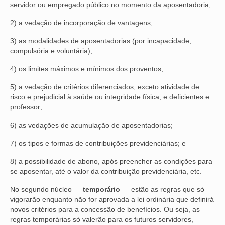
servidor ou empregado público no momento da aposentadoria;
VÍDEOS
2) a vedação de incorporação de vantagens;
CONVÊNIOS
3) as modalidades de aposentadorias (por incapacidade,
compulsória e voluntária);
SINDICALIZE-SE
4) os limites máximos e mínimos dos proventos;
JURÍDICO
5) a vedação de critérios diferenciados, exceto atividade de
risco e prejudicial à saúde ou integridade física, e deficientes e
NÚCLEOS
professor;
APOSENTADOS
6) as vedações de acumulação de aposentadorias;
AGENTES DE POLÍCIA JUDICIAL
7) os tipos e formas de contribuições previdenciárias; e
ANALISTAS JUDICIÁRIOS
8) a possibilidade de abono, após preencher as condições para
se aposentar, até o valor da contribuição previdenciária, etc.
ACESSIBILIDADE E INCLUSÃO
No segundo núcleo —
temporário
— estão as regras que só
vigorarão enquanto não for aprovada a lei ordinária que definirá
LGBTQIA+
novos critérios para a concessão de benefícios. Ou seja, as
regras temporárias só valerão para os futuros servidores,
MULHERES