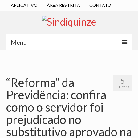
APLICATIVO
ÁREA RESTRITA
CONTATO
Menu
INÍCIO
SINDICATO
“Reforma” da
5
DIRETORIA EXECUTIVA
JUL 2019
Previdência: confira
ESTATUTO
como o servidor foi
ATAS
prejudicado no
LOCALIZAÇÃO
substitutivo aprovado na
QUEM SOMOS