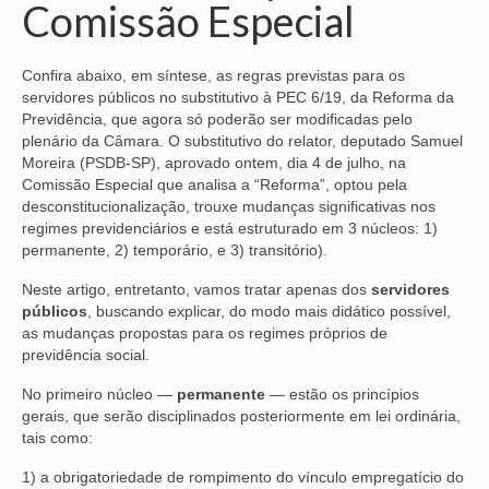
Comissão Especial
NOSSA HISTÓRIA
Confira abaixo, em síntese, as regras previstas para os
SUBSEDES
servidores públicos no substitutivo à PEC 6/19, da Reforma da
Previdência, que agora só poderão ser modificadas pelo
ARAÇATUBA
plenário da Câmara. O substitutivo do relator, deputado Samuel
Moreira (PSDB-SP), aprovado ontem, dia 4 de julho, na
BAURU
Comissão Especial que analisa a “Reforma”, optou pela
desconstitucionalização, trouxe mudanças significativas nos
PRESIDENTE PRUDENTE
regimes previdenciários e está estruturado em 3 núcleos: 1)
permanente, 2) temporário, e 3) transitório).
RIBEIRÃO PRETO
Neste artigo, entretanto, vamos tratar apenas dos
servidores
SÃO JOSÉ DOS CAMPOS
públicos
, buscando explicar, do modo mais didático possível,
as mudanças propostas para os regimes próprios de
SÃO JOSÉ DO RIO PRETO
previdência social.
SOROCABA
No primeiro núcleo —
permanente
— estão os princípios
gerais, que serão disciplinados posteriormente em lei ordinária,
NOTÍCIAS
tais como:
1) a obrigatoriedade de rompimento do vínculo empregatício do
BOLETIM