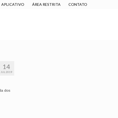
APLICATIVO
ÁREA RESTRITA
CONTATO
SINDICALIZE-SE
JURÍDICO
NÚCLEOS
14
JUL 2019
da dos