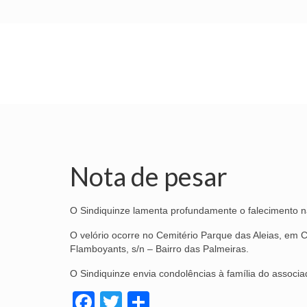
INÍCIO
SINDICATO
SUBSEDES
Nota de pesar
O Sindiquinze lamenta profundamente o falecimento na
O velório ocorre no Cemitério Parque das Aleias, em
Flamboyants, s/n – Bairro das Palmeiras.
O Sindiquinze envia condolências à família do associ
Facebook
Twitter
Share