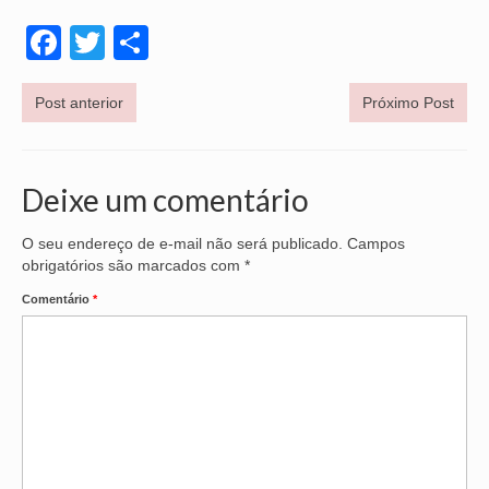
Facebook
Twitter
Share
OFICIAIS DE JUSTIÇA
SAÚDE
Post anterior
Próximo Post
SOLIDARIEDADE
TÉCNICOS JUDICIÁRIOS
Deixe um comentário
TECNOLOGIA DA INFORMAÇÃO
O seu endereço de e-mail não será publicado.
Campos
obrigatórios são marcados com
*
Comentário
*