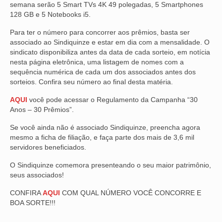
semana serão 5 Smart TVs 4K 49 polegadas, 5 Smartphones
128 GB e 5 Notebooks i5.
VÍDEOS
Para ter o número para concorrer aos prêmios, basta ser
CONVÊNIOS
associado ao Sindiquinze e estar em dia com a mensalidade. O
sindicato disponibiliza antes da data de cada sorteio, em notícia
SINDICALIZE-SE
nesta página eletrônica, uma listagem de nomes com a
sequência numérica de cada um dos associados antes dos
JURÍDICO
sorteios. Confira seu número ao final desta matéria.
NÚCLEOS
AQUI
você pode acessar o Regulamento da Campanha “30
Anos – 30 Prêmios”.
APOSENTADOS
Se você ainda não é associado Sindiquinze, preencha agora
mesmo a ficha de filiação, e faça parte dos mais de 3,6 mil
AGENTES DE POLÍCIA JUDICIAL
servidores beneficiados.
ANALISTAS JUDICIÁRIOS
O Sindiquinze comemora presenteando o seu maior patrimônio,
seus associados!
ACESSIBILIDADE E INCLUSÃO
CONFIRA
AQUI
COM QUAL NÚMERO VOCÊ CONCORRE E
LGBTQIA+
BOA SORTE!!!
MULHERES