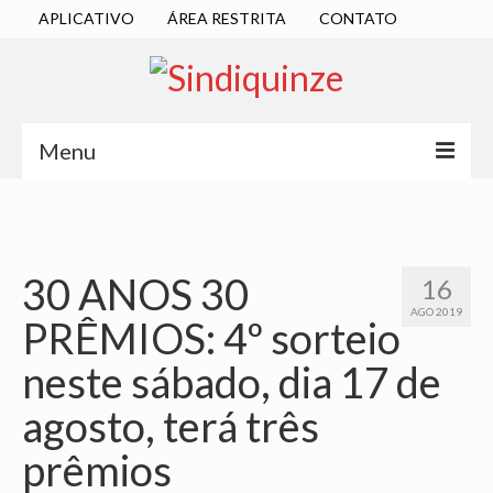
APLICATIVO
ÁREA RESTRITA
CONTATO
Menu
INÍCIO
SINDICATO
30 ANOS 30
16
DIRETORIA EXECUTIVA
AGO 2019
PRÊMIOS: 4º sorteio
ESTATUTO
neste sábado, dia 17 de
ATAS
agosto, terá três
LOCALIZAÇÃO
prêmios
QUEM SOMOS