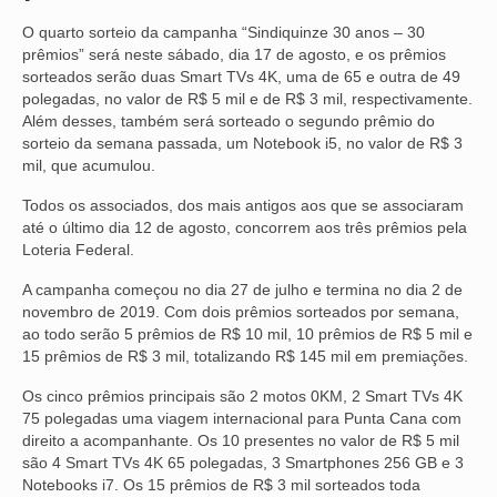
O quarto sorteio da campanha “Sindiquinze 30 anos – 30
NOSSA HISTÓRIA
prêmios” será neste sábado, dia 17 de agosto, e os prêmios
sorteados serão duas Smart TVs 4K, uma de 65 e outra de 49
SUBSEDES
polegadas, no valor de R$ 5 mil e de R$ 3 mil, respectivamente.
Além desses, também será sorteado o segundo prêmio do
ARAÇATUBA
sorteio da semana passada, um Notebook i5, no valor de R$ 3
mil, que acumulou.
BAURU
Todos os associados, dos mais antigos aos que se associaram
PRESIDENTE PRUDENTE
até o último dia 12 de agosto, concorrem aos três prêmios pela
Loteria Federal.
RIBEIRÃO PRETO
A campanha começou no dia 27 de julho e termina no dia 2 de
SÃO JOSÉ DOS CAMPOS
novembro de 2019. Com dois prêmios sorteados por semana,
ao todo serão 5 prêmios de R$ 10 mil, 10 prêmios de R$ 5 mil e
SÃO JOSÉ DO RIO PRETO
15 prêmios de R$ 3 mil, totalizando R$ 145 mil em premiações.
Os cinco prêmios principais são 2 motos 0KM, 2 Smart TVs 4K
SOROCABA
75 polegadas uma viagem internacional para Punta Cana com
direito a acompanhante. Os 10 presentes no valor de R$ 5 mil
NOTÍCIAS
são 4 Smart TVs 4K 65 polegadas, 3 Smartphones 256 GB e 3
Notebooks i7. Os 15 prêmios de R$ 3 mil sorteados toda
BOLETIM