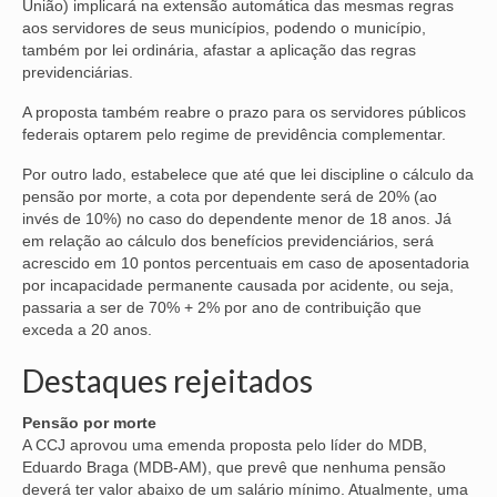
União) implicará na extensão automática das mesmas regras
aos servidores de seus municípios, podendo o município,
OFICIAIS DE JUSTIÇA
também por lei ordinária, afastar a aplicação das regras
previdenciárias.
SAÚDE
A proposta também reabre o prazo para os servidores públicos
SOLIDARIEDADE
federais optarem pelo regime de previdência complementar.
Por outro lado, estabelece que até que lei discipline o cálculo da
TÉCNICOS JUDICIÁRIOS
pensão por morte, a cota por dependente será de 20% (ao
invés de 10%) no caso do dependente menor de 18 anos. Já
TECNOLOGIA DA INFORMAÇÃO
em relação ao cálculo dos benefícios previdenciários, será
acrescido em 10 pontos percentuais em caso de aposentadoria
por incapacidade permanente causada por acidente, ou seja,
passaria a ser de 70% + 2% por ano de contribuição que
exceda a 20 anos.
Destaques rejeitados
Pensão por morte
A CCJ aprovou uma emenda proposta pelo líder do MDB,
Eduardo Braga (MDB-AM), que prevê que nenhuma pensão
deverá ter valor abaixo de um salário mínimo. Atualmente, uma