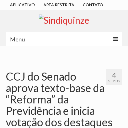
APLICATIVO
ÁREA RESTRITA
CONTATO
Menu
INÍCIO
SINDICATO
CCJ do Senado
4
DIRETORIA EXECUTIVA
SET 2019
aprova texto-base da
ESTATUTO
“Reforma” da
ATAS
Previdência e inicia
LOCALIZAÇÃO
votação dos destaques
QUEM SOMOS