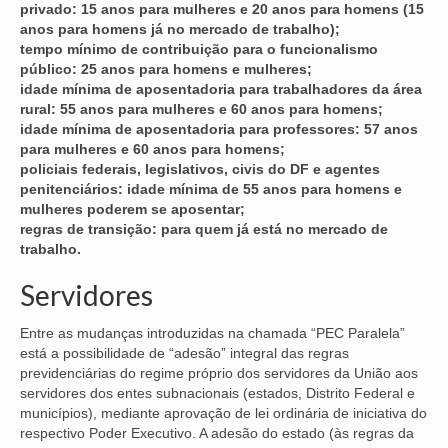
privado: 15 anos para mulheres e 20 anos para homens (15
anos para homens já no mercado de trabalho);
VÍDEOS
tempo mínimo de contribuição para o funcionalismo
público: 25 anos para homens e mulheres;
CONVÊNIOS
idade mínima de aposentadoria para trabalhadores da área
rural: 55 anos para mulheres e 60 anos para homens;
SINDICALIZE-SE
idade mínima de aposentadoria para professores: 57 anos
para mulheres e 60 anos para homens;
JURÍDICO
policiais federais, legislativos, civis do DF e agentes
penitenciários: idade mínima de 55 anos para homens e
NÚCLEOS
mulheres poderem se aposentar;
regras de transição: para quem já está no mercado de
APOSENTADOS
trabalho.
AGENTES DE POLÍCIA JUDICIAL
Servidores
ANALISTAS JUDICIÁRIOS
Entre as mudanças introduzidas na chamada “PEC Paralela”
está a possibilidade de “adesão” integral das regras
ACESSIBILIDADE E INCLUSÃO
previdenciárias do regime próprio dos servidores da União aos
servidores dos entes subnacionais (estados, Distrito Federal e
LGBTQIA+
municípios), mediante aprovação de lei ordinária de iniciativa do
respectivo Poder Executivo. A adesão do estado (às regras da
MULHERES