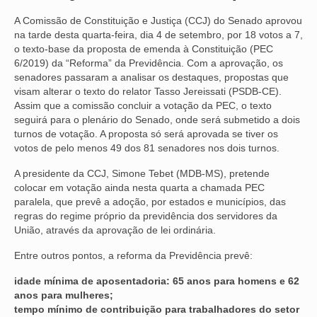
A Comissão de Constituição e Justiça (CCJ) do Senado aprovou
NOSSA HISTÓRIA
na tarde desta quarta-feira, dia 4 de setembro, por 18 votos a 7,
o texto-base da proposta de emenda à Constituição (PEC
SUBSEDES
6/2019) da “Reforma” da Previdência. Com a aprovação, os
senadores passaram a analisar os destaques, propostas que
ARAÇATUBA
visam alterar o texto do relator Tasso Jereissati (PSDB-CE).
Assim que a comissão concluir a votação da PEC, o texto
BAURU
seguirá para o plenário do Senado, onde será submetido a dois
turnos de votação. A proposta só será aprovada se tiver os
PRESIDENTE PRUDENTE
votos de pelo menos 49 dos 81 senadores nos dois turnos.
RIBEIRÃO PRETO
A presidente da CCJ, Simone Tebet (MDB-MS), pretende
colocar em votação ainda nesta quarta a chamada PEC
SÃO JOSÉ DOS CAMPOS
paralela, que prevê a adoção, por estados e municípios, das
regras do regime próprio da previdência dos servidores da
SÃO JOSÉ DO RIO PRETO
União, através da aprovação de lei ordinária.
SOROCABA
Entre outros pontos, a reforma da Previdência prevê:
idade mínima de aposentadoria: 65 anos para homens e 62
NOTÍCIAS
anos para mulheres;
tempo mínimo de contribuição para trabalhadores do setor
BOLETIM