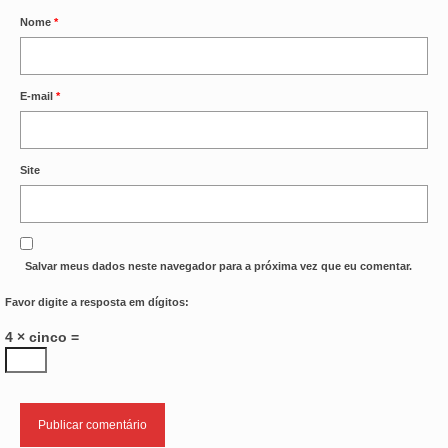
Nome
*
VÍDEOS
CONVÊNIOS
E-mail
*
SINDICALIZE-SE
JURÍDICO
Site
NÚCLEOS
APOSENTADOS
Salvar meus dados neste navegador para a próxima vez que eu comentar.
AGENTES DE POLÍCIA JUDICIAL
Favor digite a resposta em dígitos:
ANALISTAS JUDICIÁRIOS
4 × cinco =
ACESSIBILIDADE E INCLUSÃO
LGBTQIA+
MULHERES