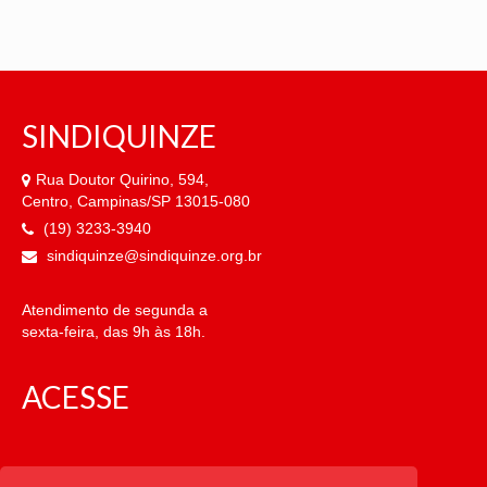
OFICIAIS DE JUSTIÇA
SAÚDE
SINDIQUINZE
SOLIDARIEDADE
TÉCNICOS JUDICIÁRIOS
Rua Doutor Quirino, 594,
Centro, Campinas/SP 13015-080
TECNOLOGIA DA INFORMAÇÃO
(19) 3233-3940
sindiquinze@sindiquinze.org.br
Atendimento de segunda a
sexta-feira, das 9h às 18h.
ACESSE
CATEGORIAS