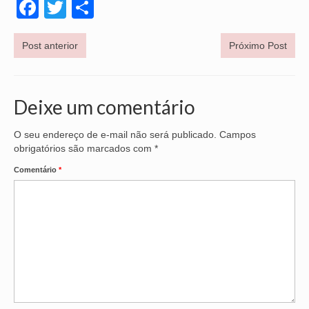
Facebook
Twitter
Share
NOSSA HISTÓRIA
Post anterior
Próximo Post
SUBSEDES
ARAÇATUBA
Deixe um comentário
BAURU
PRESIDENTE PRUDENTE
O seu endereço de e-mail não será publicado.
Campos
obrigatórios são marcados com
*
RIBEIRÃO PRETO
Comentário
*
SÃO JOSÉ DOS CAMPOS
SÃO JOSÉ DO RIO PRETO
SOROCABA
NOTÍCIAS
BOLETIM