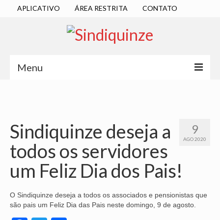
APLICATIVO
ÁREA RESTRITA
CONTATO
Menu
INÍCIO
SINDICATO
Sindiquinze deseja a
9
DIRETORIA EXECUTIVA
AGO 2020
todos os servidores
ESTATUTO
um Feliz Dia dos Pais!
ATAS
LOCALIZAÇÃO
O Sindiquinze deseja a todos os associados e pensionistas que
são pais um Feliz Dia das Pais neste domingo, 9 de agosto.
QUEM SOMOS