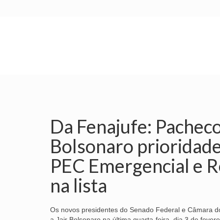
INÍCIO
SINDICATO
SUBSEDES
Da Fenajufe: Pacheco
Bolsonaro prioridad
PEC Emergencial e R
na lista
Os novos presidentes do Senado Federal e Câmara d
a Jair Bolsonaro na última quarta-feira, dia 3 de feve