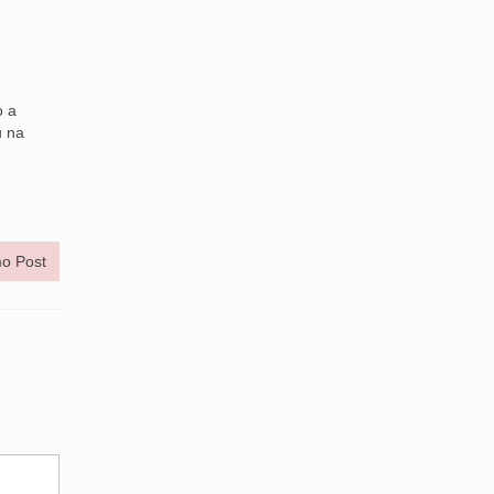
o a
u na
o Post