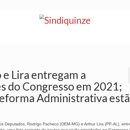
NOTÍCIAS
BOLETIM
VÍDEOS
CONVÊNIOS
 e Lira entregam a
es do Congresso em 2021;
eforma Administrativa est
os Deputados, Rodrigo Pacheco (DEM-MG) e Arthur Lira (PP-AL), ent
reiro, uma lista conjunta de pautas que serão prioridades no Congresso