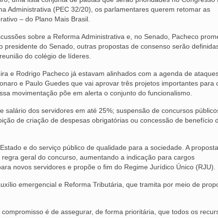
a Administrativa (PEC 32/20), os parlamentares querem retomar as
tivo – do Plano Mais Brasil.
discussões sobre a Reforma Administrativa e, no Senado, Pacheco prom
 presidente do Senado, outras propostas de consenso serão definida
reunião do colégio de líderes.
 Lira e Rodrigo Pacheco já estavam alinhados com a agenda de ataque
onaro e Paulo Guedes que vai aprovar três projetos importantes para 
Essa movimentação põe em alerta o conjunto do funcionalismo.
e salário dos servidores em até 25%; suspensão de concursos público
ição de criação de despesas obrigatórias ou concessão de benefício 
tado e do serviço público de qualidade para a sociedade. A proposta
 a regra geral do concurso, aumentando a indicação para cargos
ara novos servidores e propõe o fim do Regime Jurídico Único (RJU).
auxílio emergencial e Reforma Tributária, que tramita por meio de prop
compromisso é de assegurar, de forma prioritária, que todos os recur