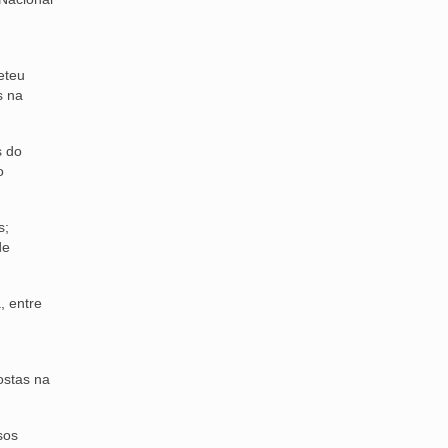
eteu
s na
s do
o
s;
de
, entre
ostas na
sos