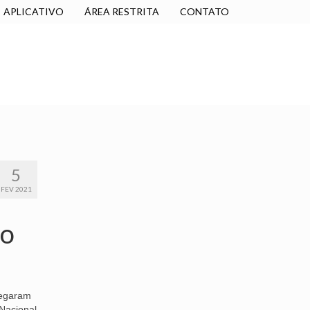
APLICATIVO
ÁREA RESTRITA
CONTATO
SINDICALIZE-SE
JURÍDICO
NÚCLEOS
5
FEV 2021
ão
regaram
 Nacional