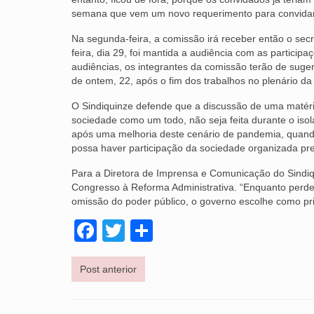
semana que vem um novo requerimento para convidar
Na segunda-feira, a comissão irá receber então o sec
feira, dia 29, foi mantida a audiência com as partic
audiências, os integrantes da comissão terão de suger
de ontem, 22, após o fim dos trabalhos no plenário d
O Sindiquinze defende que a discussão de uma matéria 
sociedade como um todo, não seja feita durante o isol
após uma melhoria deste cenário de pandemia, quando
possa haver participação da sociedade organizada pre
Para a Diretora de Imprensa e Comunicação do Sindiqui
Congresso à Reforma Administrativa. “Enquanto perdem
omissão do poder público, o governo escolhe como prio
Facebook
Twitter
Share
Post anterior