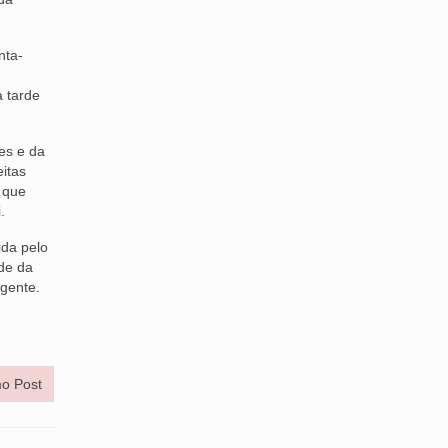
nta-
a tarde
es e da
itas
 que
.
ida pelo
de da
igente.
o Post