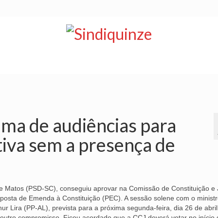
NOTÍCIAS
BOLETIM
VÍDEOS
CONVÊNIOS
ma de audiências para
iva sem a presença de
de Matos (PSD-SC), conseguiu aprovar na Comissão de Constituição e 
posta de Emenda à Constituição (PEC). A sessão solene com o minist
r Lira (PP-AL), prevista para a próxima segunda-feira, dia 26 de abril
m outro compromisso. Ficou acordado que a CCJ deverá votar no início 