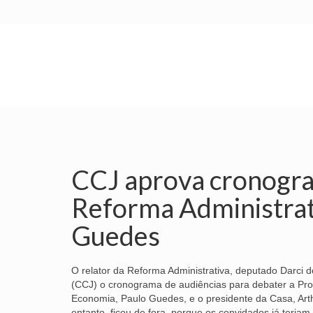
INÍCIO
SINDICATO
SUBSEDES
CCJ aprova cronogra
Reforma Administrat
Guedes
O relator da Reforma Administrativa, deputado Darci 
(CCJ) o cronograma de audiências para debater a Pro
Economia, Paulo Guedes, e o presidente da Casa, Arthu
entanto, ficou de fora, porque os convidados já teria