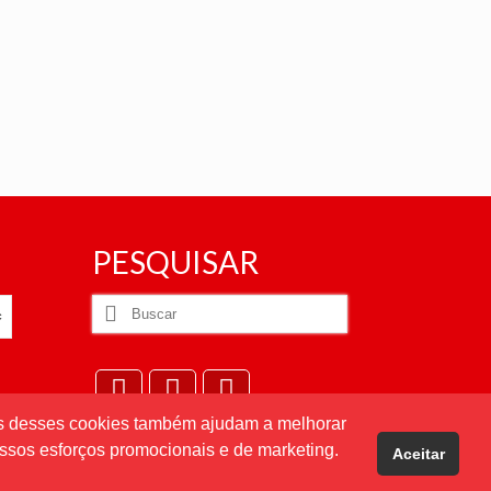
PESQUISAR
Buscar
por:
uns desses cookies também ajudam a melhorar
ssos esforços promocionais e de marketing.
Aceitar
Desenvolvido por
Direta Sistemas
.
Designed by Freepik