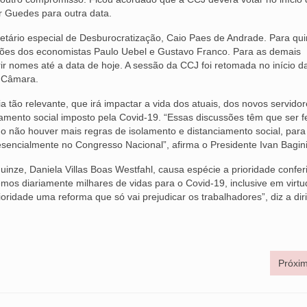
 Guedes para outra data.
retário especial de Desburocratização, Caio Paes de Andrade. Para qui
ipações dos economistas Paulo Uebel e Gustavo Franco. Para as demais
ir nomes até a data de hoje. A sessão da CCJ foi retomada no início d
a Câmara.
tão relevante, que irá impactar a vida dos atuais, dos novos servidor
amento social imposto pela Covid-19. “Essas discussões têm que ser fe
 não houver mais regras de isolamento e distanciamento social, para
sencialmente no Congresso Nacional”, afirma o Presidente Ivan Bagini
nze, Daniela Villas Boas Westfahl, causa espécie a prioridade confer
os diariamente milhares de vidas para o Covid-19, inclusive em virtu
ridade uma reforma que só vai prejudicar os trabalhadores”, diz a dir
Próxim