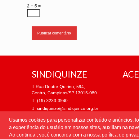
2 + 5 =
SINDIQUINZE
ACE
Rua Doutor Quirino, 594,
Centro, Campinas/SP 13015-080
(19) 3233-3940
sindiquinze@sindiquinze.org.br
Usamos cookies para personalizar conteúdo e anúncios, fo
Atendimento de segunda a
a experiência do usuário em nossos sites, auxiliam na na
sexta-feira, das 9h às 18h.
Ao continuar, você concorda com a nossa política de priva