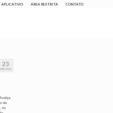
APLICATIVO
ÁREA RESTRITA
CONTATO
SINDICALIZE-SE
JURÍDICO
NÚCLEOS
23
ABR 2021
Justiça
ro da
, no
da