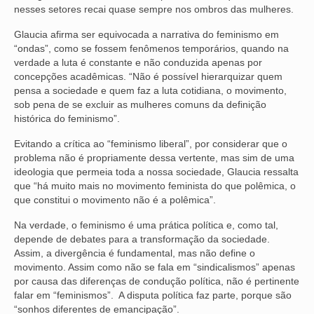
nesses setores recai quase sempre nos ombros das mulheres.
OFICIAIS DE JUSTIÇA
Glaucia afirma ser equivocada a narrativa do feminismo em
“ondas”, como se fossem fenômenos temporários, quando na
SAÚDE
verdade a luta é constante e não conduzida apenas por
concepções acadêmicas. “Não é possível hierarquizar quem
SOLIDARIEDADE
pensa a sociedade e quem faz a luta cotidiana, o movimento,
sob pena de se excluir as mulheres comuns da definição
TÉCNICOS JUDICIÁRIOS
histórica do feminismo”.
TECNOLOGIA DA INFORMAÇÃO
Evitando a crítica ao “feminismo liberal”, por considerar que o
problema não é propriamente dessa vertente, mas sim de uma
ideologia que permeia toda a nossa sociedade, Glaucia ressalta
que “há muito mais no movimento feminista do que polêmica, o
que constitui o movimento não é a polêmica”.
Na verdade, o feminismo é uma prática política e, como tal,
depende de debates para a transformação da sociedade.
Assim, a divergência é fundamental, mas não define o
movimento. Assim como não se fala em “sindicalismos” apenas
por causa das diferenças de condução política, não é pertinente
falar em “feminismos”. A disputa política faz parte, porque são
“sonhos diferentes de emancipação”.