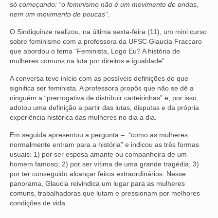
só começando: “o feminismo não é um movimento de ondas,
nem um movimento de poucas”.
NOSSA HISTÓRIA
O Sindiquinze realizou, na última sexta-feira (11), um mini curso
SUBSEDES
sobre feminismo com a professora da UFSC Glaucia Fraccaro
que abordou o tema “Feminista, Logo Eu? A história de
ARAÇATUBA
mulheres comuns na luta por direitos e igualdade”.
BAURU
A conversa teve início com as possíveis definições do que
significa ser feminista. A professora propôs que não se dê a
PRESIDENTE PRUDENTE
ninguém a “prerrogativa de distribuir carteirinhas” e, por isso,
adotou uma definição a partir das lutas, disputas e da própria
RIBEIRÃO PRETO
experiência histórica das mulheres no dia a dia.
SÃO JOSÉ DOS CAMPOS
Em seguida apresentou a pergunta – “como as mulheres
normalmente entram para a história” e indicou as três formas
SÃO JOSÉ DO RIO PRETO
usuais: 1) por ser esposa amante ou companheira de um
homem famoso; 2) por ser vítima de uma grande tragédia; 3)
por ter conseguido alcançar feitos extraordinários. Nesse
SOROCABA
panorama, Glaucia reivindica um lugar para as mulheres
comuns, trabalhadoras que lutam e pressionam por melhores
NOTÍCIAS
condições de vida.
BOLETIM