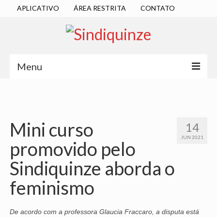
APLICATIVO
ÁREA RESTRITA
CONTATO
Menu
INÍCIO
SINDICATO
Mini curso
14
DIRETORIA EXECUTIVA
JUN 2021
promovido pelo
ESTATUTO
Sindiquinze aborda o
ATAS
feminismo
LOCALIZAÇÃO
QUEM SOMOS
De acordo com a professora Glaucia Fraccaro, a disputa está