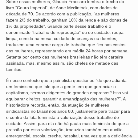
Sobre essas mulheres, Glaucia Fraccaro lembra o trecho do
livro “Couro Imperial”, de Anne Mcclintock, com dados da
VÍDEOS
década de 70. De acordo com a publicação, “as mulheres
fazem 2/3 do trabalho, ganham 10% da renda e são donas de
CONVÊNIOS
1% da propriedade”. Grande parte desse trabalho é o
denominado “trabalho de reprodução” ou de cuidado: roupa
SINDICALIZE-SE
limpa, comida na mesa, cuidado de crianças ou doentes,
traduzem uma enorme carga de trabalho que fica nas costas
JURÍDICO
das mulheres, representando em média 24 horas por semana.
Setenta por cento das mulheres brasileiras não têm carteira
NÚCLEOS
assinada, mas, mesmo assim, são chefes de metade das
famílias.
APOSENTADOS
É nesse contexto que a painelista questionou “de que adianta
AGENTES DE POLÍCIA JUDICIAL
um feminismo que fale que a gente tem que gerenciar o
capitalismo, sermos dirigentes de grandes empresas? Isso vai
ANALISTAS JUDICIÁRIOS
equiparar direitos, garantir a emancipação das mulheres?”. A
historiadora recorda, então, da atuação de mulheres
ACESSIBILIDADE E INCLUSÃO
sindicalistas no Brasil nos anos 80, justamente para trazer para
o centro da luta feminista a valorização desse trabalho de
cuidado. Assim, para ela não há pauta mais feminista do que a
LGBTQIA+
pressão por essa valorização, traduzida também em auxílio
emergencial, escola, creche, hospital, uma vez que a deficiência
MULHERES