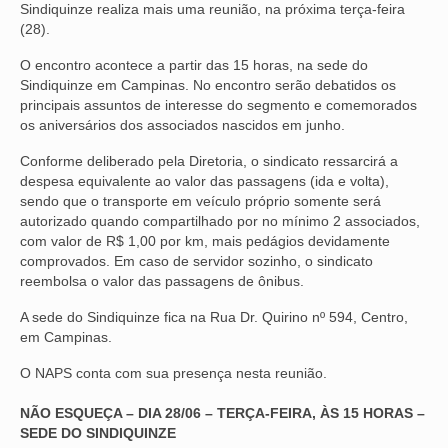
Sindiquinze realiza mais uma reunião, na próxima terça-feira
(28).
NOSSA HISTÓRIA
O encontro acontece a partir das 15 horas, na sede do
SUBSEDES
Sindiquinze em Campinas. No encontro serão debatidos os
principais assuntos de interesse do segmento e comemorados
ARAÇATUBA
os aniversários dos associados nascidos em junho.
BAURU
Conforme deliberado pela Diretoria, o sindicato ressarcirá a
despesa equivalente ao valor das passagens (ida e volta),
PRESIDENTE PRUDENTE
sendo que o transporte em veículo próprio somente será
autorizado quando compartilhado por no mínimo 2 associados,
RIBEIRÃO PRETO
com valor de R$ 1,00 por km, mais pedágios devidamente
comprovados. Em caso de servidor sozinho, o sindicato
SÃO JOSÉ DOS CAMPOS
reembolsa o valor das passagens de ônibus.
SÃO JOSÉ DO RIO PRETO
A sede do Sindiquinze fica na Rua Dr. Quirino nº 594, Centro,
em Campinas.
SOROCABA
O NAPS conta com sua presença nesta reunião.
NOTÍCIAS
NÃO ESQUEÇA – DIA 28/06 – TERÇA-FEIRA, ÀS 15 HORAS –
SEDE DO SINDIQUINZE
BOLETIM