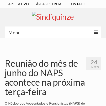
APLICATIVO
ÁREA RESTRITA
CONTATO
Menu
INÍCIO
SINDICATO
Reunião do mês de
24
DIRETORIA EXECUTIVA
JUN 2022
junho do NAPS
ESTATUTO
acontece na próxima
ATAS
terça-feira
LOCALIZAÇÃO
QUEM SOMOS
O Núcleo dos Aposentados e Pensionistas (NAPS) do