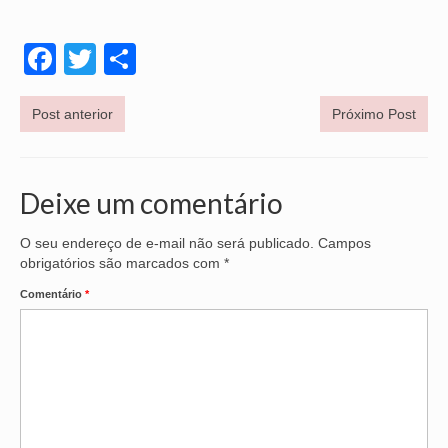
OFICIAIS DE JUSTIÇA
Facebook
Twitter
Share
SAÚDE
Post anterior
Próximo Post
SOLIDARIEDADE
TÉCNICOS JUDICIÁRIOS
Deixe um comentário
TECNOLOGIA DA INFORMAÇÃO
O seu endereço de e-mail não será publicado.
Campos
obrigatórios são marcados com
*
Comentário
*