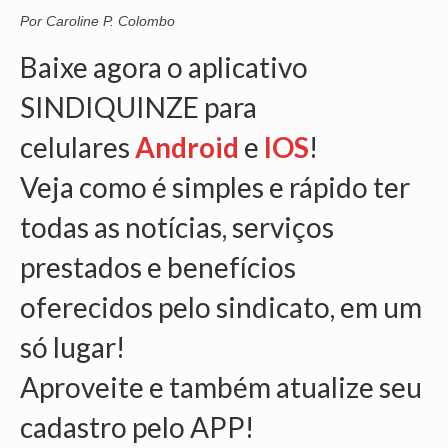
Por Caroline P. Colombo
VÍDEOS
Baixe agora o aplicativo
CONVÊNIOS
SINDIQUINZE para
SINDICALIZE-SE
celulares
Android
e
IOS
!
JURÍDICO
Veja como é simples e rápido ter
NÚCLEOS
todas as notícias, serviços
APOSENTADOS
prestados e benefícios
AGENTES DE POLÍCIA JUDICIAL
oferecidos pelo sindicato, em um
ANALISTAS JUDICIÁRIOS
só lugar!
ACESSIBILIDADE E INCLUSÃO
Aproveite e também atualize seu
LGBTQIA+
cadastro pelo APP!
MULHERES