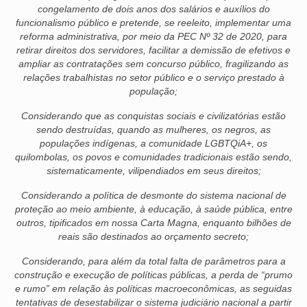
congelamento de dois anos dos salários e auxílios do
funcionalismo público e pretende, se reeleito, implementar uma
OFICIAIS DE JUSTIÇA
reforma administrativa, por meio da PEC Nº 32 de 2020, para
retirar direitos dos servidores, facilitar a demissão de efetivos e
SAÚDE
ampliar as contratações sem concurso público, fragilizando as
relações trabalhistas no setor público e o serviço prestado à
SOLIDARIEDADE
população;
TÉCNICOS JUDICIÁRIOS
Considerando que as conquistas sociais e civilizatórias estão
sendo destruídas, quando as mulheres, os negros, as
TECNOLOGIA DA INFORMAÇÃO
populações indígenas, a comunidade LGBTQiA+, os
quilombolas, os povos e comunidades tradicionais estão sendo,
sistematicamente, vilipendiados em seus direitos;
Considerando a política de desmonte do sistema nacional de
proteção ao meio ambiente, à educação, à saúde pública, entre
outros, tipificados em nossa Carta Magna, enquanto bilhões de
reais são destinados ao orçamento secreto;
Considerando, para além da total falta de parâmetros para a
construção e execução de políticas públicas, a perda de “prumo
e rumo” em relação às políticas macroeconômicas, as seguidas
tentativas de desestabilizar o sistema judiciário nacional a partir