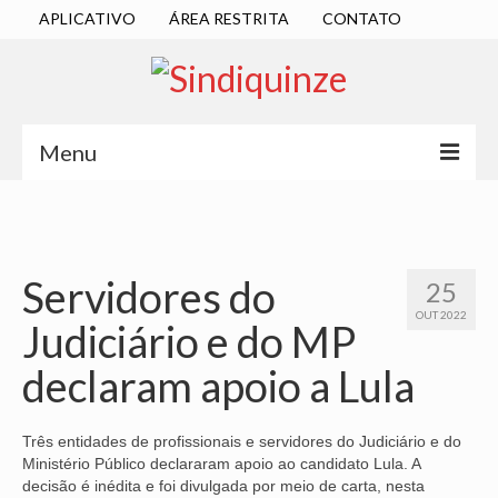
APLICATIVO
ÁREA RESTRITA
CONTATO
Menu
INÍCIO
SINDICATO
Servidores do
25
DIRETORIA EXECUTIVA
OUT 2022
Judiciário e do MP
ESTATUTO
declaram apoio a Lula
ATAS
LOCALIZAÇÃO
Três entidades de profissionais e servidores do Judiciário e do
Ministério Público declararam apoio ao candidato Lula. A
QUEM SOMOS
decisão é inédita e foi divulgada por meio de carta, nesta