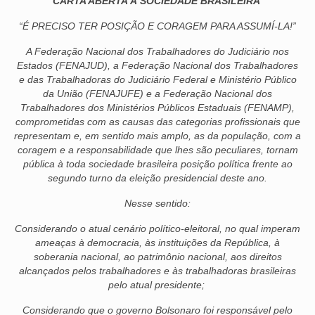
CARTA ABERTA À SOCIEDADE BRASILEIRA
VÍDEOS
“É PRECISO TER POSIÇÃO E CORAGEM PARA ASSUMÍ-LA!”
A Federação Nacional dos Trabalhadores do Judiciário nos
CONVÊNIOS
Estados (FENAJUD), a Federação Nacional dos Trabalhadores
e das Trabalhadoras do Judiciário Federal e Ministério Público
SINDICALIZE-SE
da União (FENAJUFE) e a Federação Nacional dos
Trabalhadores dos Ministérios Públicos Estaduais (FENAMP),
JURÍDICO
comprometidas com as causas das categorias profissionais que
representam e, em sentido mais amplo, as da população, com a
NÚCLEOS
coragem e a responsabilidade que lhes são peculiares, tornam
pública à toda sociedade brasileira posição política frente ao
APOSENTADOS
segundo turno da eleição presidencial deste ano.
AGENTES DE POLÍCIA JUDICIAL
Nesse sentido:
ANALISTAS JUDICIÁRIOS
Considerando o atual cenário político-eleitoral, no qual imperam
ameaças à democracia, às instituições da República, à
ACESSIBILIDADE E INCLUSÃO
soberania nacional, ao patrimônio nacional, aos direitos
alcançados pelos trabalhadores e às trabalhadoras brasileiras
LGBTQIA+
pelo atual presidente;
Considerando que o governo Bolsonaro foi responsável pelo
MULHERES