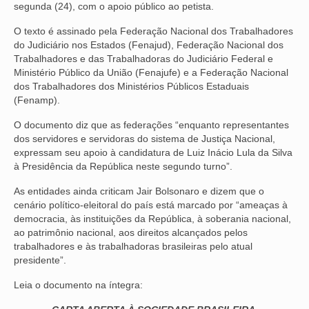
segunda (24), com o apoio público ao petista.
NOSSA HISTÓRIA
O texto é assinado pela Federação Nacional dos Trabalhadores
do Judiciário nos Estados (Fenajud), Federação Nacional dos
SUBSEDES
Trabalhadores e das Trabalhadoras do Judiciário Federal e
Ministério Público da União (Fenajufe) e a Federação Nacional
ARAÇATUBA
dos Trabalhadores dos Ministérios Públicos Estaduais
(Fenamp).
BAURU
O documento diz que as federações “enquanto representantes
PRESIDENTE PRUDENTE
dos servidores e servidoras do sistema de Justiça Nacional,
expressam seu apoio à candidatura de Luiz Inácio Lula da Silva
RIBEIRÃO PRETO
à Presidência da República neste segundo turno”.
SÃO JOSÉ DOS CAMPOS
As entidades ainda criticam Jair Bolsonaro e dizem que o
cenário político-eleitoral do país está marcado por “ameaças à
SÃO JOSÉ DO RIO PRETO
democracia, às instituições da República, à soberania nacional,
ao patrimônio nacional, aos direitos alcançados pelos
trabalhadores e às trabalhadoras brasileiras pelo atual
SOROCABA
presidente”.
NOTÍCIAS
Leia o documento na íntegra:
BOLETIM