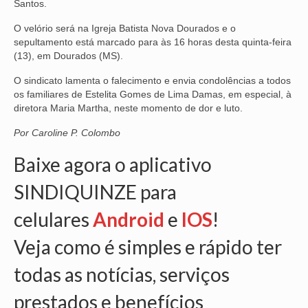
Santos.
NOSSA HISTÓRIA
O velório será na Igreja Batista Nova Dourados e o
sepultamento está marcado para às 16 horas desta quinta-feira
SUBSEDES
(13), em Dourados (MS).
ARAÇATUBA
O sindicato lamenta o falecimento e envia condolências a todos
os familiares de Estelita Gomes de Lima Damas, em especial, à
BAURU
diretora Maria Martha, neste momento de dor e luto.
Por Caroline P. Colombo
PRESIDENTE PRUDENTE
Baixe agora o aplicativo
RIBEIRÃO PRETO
SINDIQUINZE para
SÃO JOSÉ DOS CAMPOS
celulares
Android
e
IOS
!
SÃO JOSÉ DO RIO PRETO
Veja como é simples e rápido ter
SOROCABA
todas as notícias, serviços
NOTÍCIAS
prestados e benefícios
BOLETIM