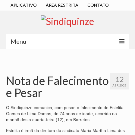
APLICATIVO
ÁREA RESTRITA
CONTATO
Menu
INÍCIO
SINDICATO
Nota de Falecimento
12
DIRETORIA EXECUTIVA
ABR 2023
e Pesar
ESTATUTO
ATAS
O Sindiquinze comunica, com pesar, o falecimento de Estelita
Gomes de Lima Damas, de 74 anos de idade, ocorrido na
LOCALIZAÇÃO
manhã desta quarta-feira (12), em Barretos.
Estelita é irmã da diretora do sindicato Maria Martha Lima dos
QUEM SOMOS