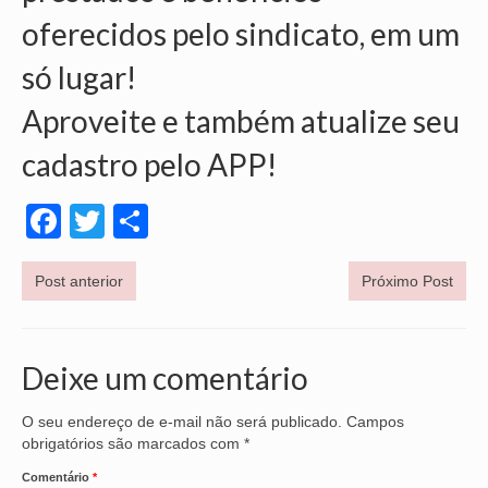
oferecidos pelo sindicato, em um
VÍDEOS
só lugar!
CONVÊNIOS
Aproveite e também atualize seu
SINDICALIZE-SE
cadastro pelo APP!
JURÍDICO
Facebook
Twitter
Share
NÚCLEOS
APOSENTADOS
Post anterior
Próximo Post
AGENTES DE POLÍCIA JUDICIAL
ANALISTAS JUDICIÁRIOS
Deixe um comentário
ACESSIBILIDADE E INCLUSÃO
O seu endereço de e-mail não será publicado.
Campos
LGBTQIA+
obrigatórios são marcados com
*
Comentário
*
MULHERES