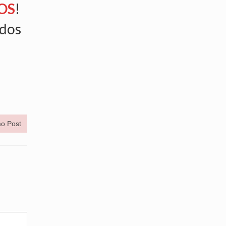
OS
!
ados
o Post