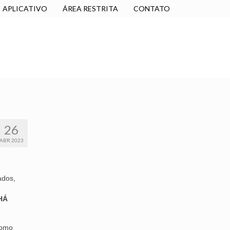
APLICATIVO
ÁREA RESTRITA
CONTATO
SINDICALIZE-SE
JURÍDICO
NÚCLEOS
26
ABR 2023
ados,
HÁ
como