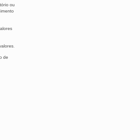
tório ou
dimento
alores
valores.
o de