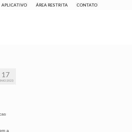
APLICATIVO
ÁREA RESTRITA
CONTATO
SINDICALIZE-SE
JURÍDICO
NÚCLEOS
17
AIO 2023
ucas
sem a