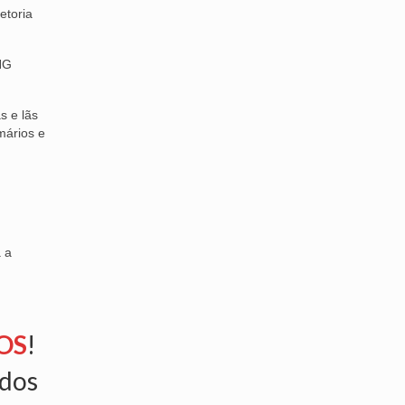
etoria
NG
s e lãs
mários e
 a
OS
!
ados