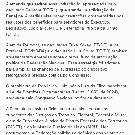
A emenda que retirou essa limitação foi apresentada pelo
VÍDEOS
deputado Reimont (PT/RJ), que atendeu a solicitação da
Fenajufe. A medida visa impedir restrições orçamentárias nos
reajustes dos benefícios para servidores do Executivo,
CONVÊNIOS
Legislativo, Judiciário, MPU e Defensoria Pública da União
(DPU).
SINDICALIZE-SE
Além de Reimont, as deputadas Erika Kokay (PT/DF), Alice
JURÍDICO
Portugal (PCdoB/BA) e o deputado Luiz Couto (PT/PB) também
apresentaram emendas sobre o tema, fruto da articulação
NÚCLEOS
política da Federação Nacional. Essa estratégia foi adotada
para ampliar as chances de supressão do dispositivo,
APOSENTADOS
reforçando a pressão política no Congresso.
AGENTES DE POLÍCIA JUDICIAL
O presidente da República, Luiz Inácio Lula da Silva, sancionou
a Lei de Diretrizes Orçamentárias (Lei nº 15.080, de 2024),
ANALISTAS JUDICIÁRIOS
aprovada pelo Congresso Nacional no fim de dezembro.
ACESSIBILIDADE E INCLUSÃO
A Fenajufe já enviou ofícios aos tribunais e conselhos
superiores das Justiças do Trabalho, Eleitoral, Federal e Militar,
além do Tribunal de Justiça do Distrito Federal e dos Territórios
LGBTQIA+
(TJDFT) e do Ministério Público da União (MPU). Nos
documentos, a Federação solicitou a definição dos valores de
MULHERES