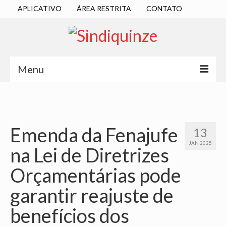
APLICATIVO
ÁREA RESTRITA
CONTATO
Menu
INÍCIO
SINDICATO
Emenda da Fenajufe
13
DIRETORIA EXECUTIVA
JAN 2025
na Lei de Diretrizes
ESTATUTO
Orçamentárias pode
ATAS
garantir reajuste de
LOCALIZAÇÃO
benefícios dos
QUEM SOMOS