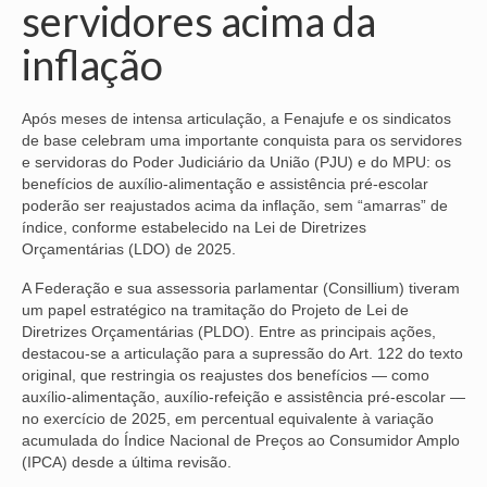
servidores acima da
NOSSA HISTÓRIA
inflação
SUBSEDES
Após meses de intensa articulação, a Fenajufe e os sindicatos
ARAÇATUBA
de base celebram uma importante conquista para os servidores
e servidoras do Poder Judiciário da União (PJU) e do MPU: os
BAURU
benefícios de auxílio-alimentação e assistência pré-escolar
poderão ser reajustados acima da inflação, sem “amarras” de
PRESIDENTE PRUDENTE
índice, conforme estabelecido na Lei de Diretrizes
Orçamentárias (LDO) de 2025.
RIBEIRÃO PRETO
A Federação e sua assessoria parlamentar (Consillium) tiveram
SÃO JOSÉ DOS CAMPOS
um papel estratégico na tramitação do Projeto de Lei de
Diretrizes Orçamentárias (PLDO). Entre as principais ações,
SÃO JOSÉ DO RIO PRETO
destacou-se a articulação para a supressão do Art. 122 do texto
original, que restringia os reajustes dos benefícios — como
SOROCABA
auxílio-alimentação, auxílio-refeição e assistência pré-escolar —
no exercício de 2025, em percentual equivalente à variação
NOTÍCIAS
acumulada do Índice Nacional de Preços ao Consumidor Amplo
(IPCA) desde a última revisão.
BOLETIM