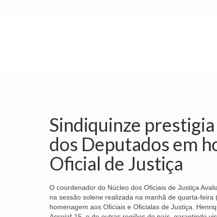
INÍCIO
SINDICATO
SUBSEDES
Sindiquinze prestigi
dos Deputados em h
Oficial de Justiça
O coordenador do Núcleo dos Oficiais de Justiça Aval
na sessão solene realizada na manhã de quarta-feir
homenagem aos Oficiais e Oficialas de Justiça. Henri
Assojaf-15, e de outras regiões do país, garantindo vi