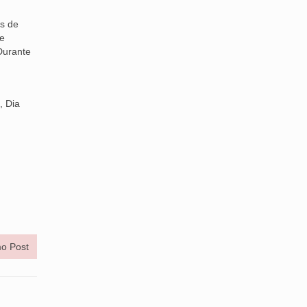
is de
de
Durante
, Dia
o Post