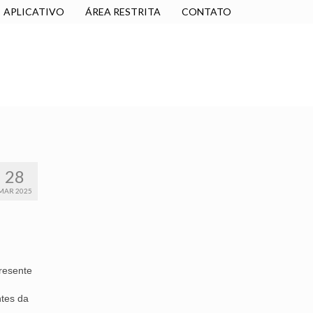
APLICATIVO
ÁREA RESTRITA
CONTATO
SINDICALIZE-SE
JURÍDICO
NÚCLEOS
28
MAR 2025
presente
ntes da