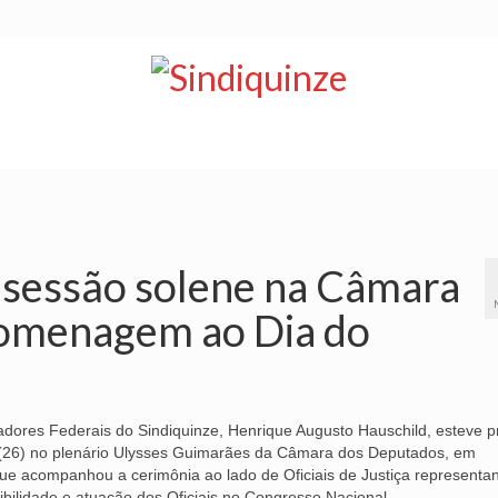
NOTÍCIAS
BOLETIM
VÍDEOS
CONVÊNIOS
a sessão solene na Câmara
omenagem ao Dia do
iadores Federais do Sindiquinze, Henrique Augusto Hauschild, esteve 
a (26) no plenário Ulysses Guimarães da Câmara dos Deputados, em
que acompanhou a cerimônia ao lado de Oficiais de Justiça representa
sibilidade e atuação dos Oficiais no Congresso Nacional.