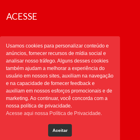
ACESSE
CATEGORIAS
Usamos cookies para personalizar conteúdo e
anúncios, fornecer recursos de mídia social e
CATEGORIAS
analisar nosso tráfego. Alguns desses cookies
também ajudam a melhorar a experiência do
usuário em nossos sites, auxiliam na navegação
PESQUISAR
e na capacidade de fornecer feedback e
auxiliam em nossos esforços promocionais e de
Buscar
por:
marketing. Ao continuar, você concorda com a
nossa política de privacidade.
Acesse aqui nossa Política de Privacidade.
Aceitar
Desenvolvido por
Direta Sistemas
.
Designed by Freepik