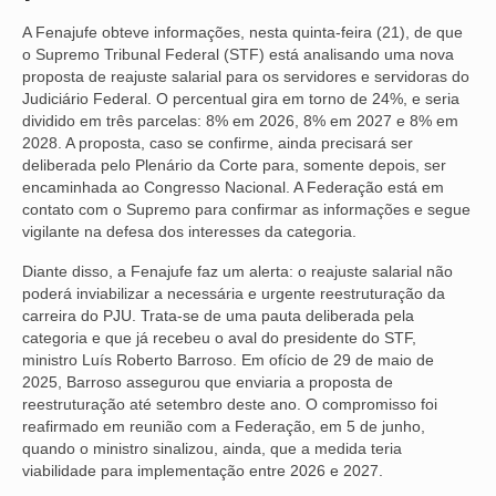
A Fenajufe obteve informações, nesta quinta-feira (21), de que
NOSSA HISTÓRIA
o Supremo Tribunal Federal (STF) está analisando uma nova
proposta de reajuste salarial para os servidores e servidoras do
SUBSEDES
Judiciário Federal. O percentual gira em torno de 24%, e seria
dividido em três parcelas: 8% em 2026, 8% em 2027 e 8% em
ARAÇATUBA
2028. A proposta, caso se confirme, ainda precisará ser
deliberada pelo Plenário da Corte para, somente depois, ser
BAURU
encaminhada ao Congresso Nacional. A Federação está em
contato com o Supremo para confirmar as informações e segue
PRESIDENTE PRUDENTE
vigilante na defesa dos interesses da categoria.
RIBEIRÃO PRETO
Diante disso, a Fenajufe faz um alerta: o reajuste salarial não
poderá inviabilizar a necessária e urgente reestruturação da
SÃO JOSÉ DOS CAMPOS
carreira do PJU. Trata-se de uma pauta deliberada pela
categoria e que já recebeu o aval do presidente do STF,
SÃO JOSÉ DO RIO PRETO
ministro Luís Roberto Barroso. Em ofício de 29 de maio de
2025, Barroso assegurou que enviaria a proposta de
SOROCABA
reestruturação até setembro deste ano. O compromisso foi
reafirmado em reunião com a Federação, em 5 de junho,
NOTÍCIAS
quando o ministro sinalizou, ainda, que a medida teria
viabilidade para implementação entre 2026 e 2027.
BOLETIM