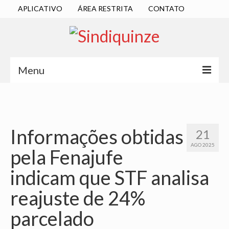
APLICATIVO
ÁREA RESTRITA
CONTATO
Menu
INÍCIO
SINDICATO
Informações obtidas
21
DIRETORIA EXECUTIVA
AGO 2025
pela Fenajufe
ESTATUTO
indicam que STF analisa
ATAS
reajuste de 24%
LOCALIZAÇÃO
parcelado
QUEM SOMOS