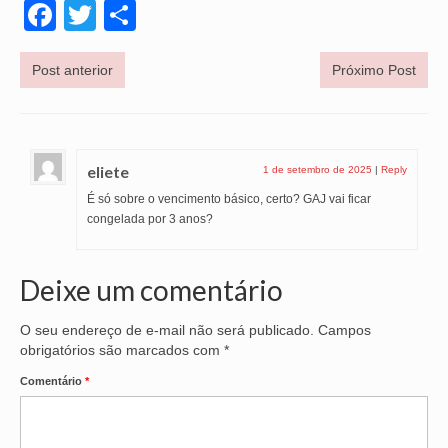
Facebook
Twitter
Share
OFICIAIS DE JUSTIÇA
Post anterior
Próximo Post
SAÚDE
SOLIDARIEDADE
TÉCNICOS JUDICIÁRIOS
eliete
1 de setembro de 2025
|
Reply
TECNOLOGIA DA INFORMAÇÃO
É só sobre o vencimento básico, certo? GAJ vai ficar
congelada por 3 anos?
Deixe um comentário
O seu endereço de e-mail não será publicado.
Campos
obrigatórios são marcados com
*
Comentário
*