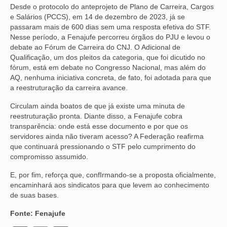
Desde o protocolo do anteprojeto de Plano de Carreira, Cargos
VÍDEOS
e Salários (PCCS), em 14 de dezembro de 2023, já se
passaram mais de 600 dias sem uma resposta efetiva do STF.
Nesse período, a Fenajufe percorreu órgãos do PJU e levou o
CONVÊNIOS
debate ao Fórum de Carreira do CNJ. O Adicional de
Qualificação, um dos pleitos da categoria, que foi dicutido no
SINDICALIZE-SE
fórum, está em debate no Congresso Nacional, mas além do
AQ, nenhuma iniciativa concreta, de fato, foi adotada para que
JURÍDICO
a reestruturação da carreira avance.
NÚCLEOS
Circulam ainda boatos de que já existe uma minuta de
reestruturação pronta. Diante disso, a Fenajufe cobra
APOSENTADOS
transparência: onde está esse documento e por que os
servidores ainda não tiveram acesso? A Federação reafirma
AGENTES DE POLÍCIA JUDICIAL
que continuará pressionando o STF pelo cumprimento do
compromisso assumido.
ANALISTAS JUDICIÁRIOS
E, por fim, reforça que, confIrmando-se a proposta oficialmente,
ACESSIBILIDADE E INCLUSÃO
encaminhará aos sindicatos para que levem ao conhecimento
de suas bases.
LGBTQIA+
Fonte: Fenajufe
MULHERES