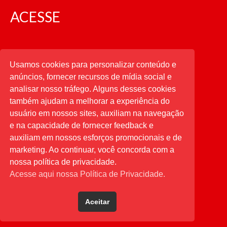
ACESSE
CATEGORIAS
Usamos cookies para personalizar conteúdo e
anúncios, fornecer recursos de mídia social e
CATEGORIAS
analisar nosso tráfego. Alguns desses cookies
também ajudam a melhorar a experiência do
usuário em nossos sites, auxiliam na navegação
PESQUISAR
e na capacidade de fornecer feedback e
auxiliam em nossos esforços promocionais e de
Buscar
por:
marketing. Ao continuar, você concorda com a
nossa política de privacidade.
Acesse aqui nossa Política de Privacidade.
Aceitar
Desenvolvido por
Direta Sistemas
.
Designed by Freepik