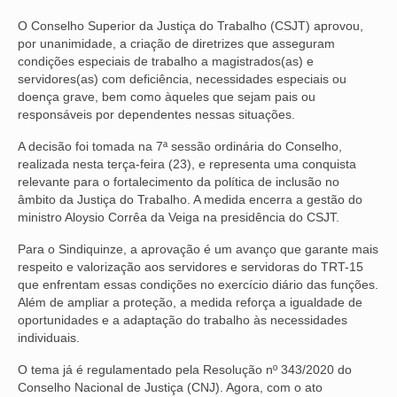
O Conselho Superior da Justiça do Trabalho (CSJT) aprovou,
NOSSA HISTÓRIA
por unanimidade, a criação de diretrizes que asseguram
condições especiais de trabalho a magistrados(as) e
SUBSEDES
servidores(as) com deficiência, necessidades especiais ou
doença grave, bem como àqueles que sejam pais ou
ARAÇATUBA
responsáveis por dependentes nessas situações.
BAURU
A decisão foi tomada na 7ª sessão ordinária do Conselho,
realizada nesta terça-feira (23), e representa uma conquista
PRESIDENTE PRUDENTE
relevante para o fortalecimento da política de inclusão no
âmbito da Justiça do Trabalho. A medida encerra a gestão do
RIBEIRÃO PRETO
ministro Aloysio Corrêa da Veiga na presidência do CSJT.
SÃO JOSÉ DOS CAMPOS
Para o Sindiquinze, a aprovação é um avanço que garante mais
respeito e valorização aos servidores e servidoras do TRT-15
SÃO JOSÉ DO RIO PRETO
que enfrentam essas condições no exercício diário das funções.
Além de ampliar a proteção, a medida reforça a igualdade de
SOROCABA
oportunidades e a adaptação do trabalho às necessidades
individuais.
NOTÍCIAS
O tema já é regulamentado pela Resolução nº 343/2020 do
Conselho Nacional de Justiça (CNJ). Agora, com o ato
BOLETIM