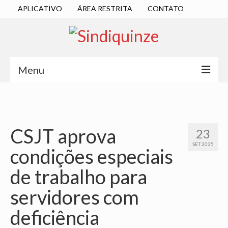
APLICATIVO
ÁREA RESTRITA
CONTATO
Menu
INÍCIO
SINDICATO
CSJT aprova
23
DIRETORIA EXECUTIVA
SET 2025
condições especiais
ESTATUTO
de trabalho para
ATAS
servidores com
LOCALIZAÇÃO
deficiência
QUEM SOMOS