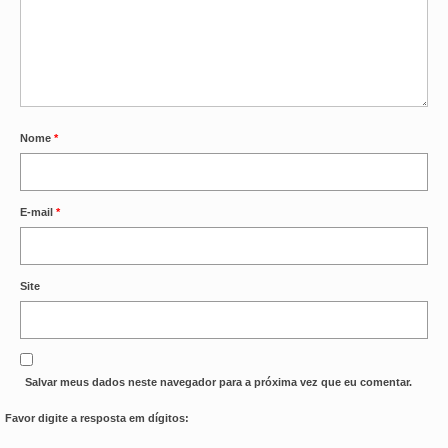
OFICIAIS DE JUSTIÇA
SAÚDE
SOLIDARIEDADE
Nome
*
TÉCNICOS JUDICIÁRIOS
TECNOLOGIA DA INFORMAÇÃO
E-mail
*
Site
Salvar meus dados neste navegador para a próxima vez que eu comentar.
Favor digite a resposta em dígitos: