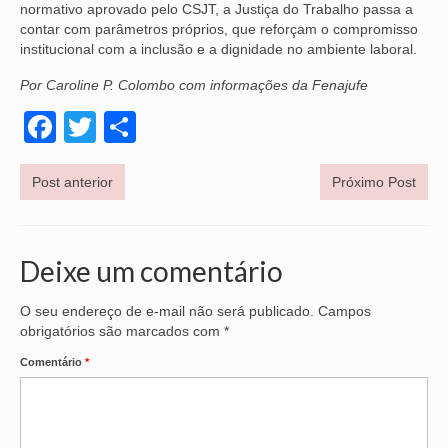
normativo aprovado pelo CSJT, a Justiça do Trabalho passa a
contar com parâmetros próprios, que reforçam o compromisso
VÍDEOS
institucional com a inclusão e a dignidade no ambiente laboral.
CONVÊNIOS
Por Caroline P. Colombo com informações da Fenajufe
SINDICALIZE-SE
Facebook
Twitter
Share
JURÍDICO
Post anterior
Próximo Post
NÚCLEOS
APOSENTADOS
Deixe um comentário
AGENTES DE POLÍCIA JUDICIAL
O seu endereço de e-mail não será publicado.
Campos
ANALISTAS JUDICIÁRIOS
obrigatórios são marcados com
*
ACESSIBILIDADE E INCLUSÃO
Comentário
*
LGBTQIA+
MULHERES