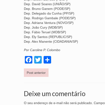
Dep. David Soares (UNIÃO/SP)
Dep. Bruno Ganem (PODE/SP)
Dep. Delegado da Cunha (PP/SP)
Dep. Rodrigo Gambale (PODE/SP)
Dep. Adriana Ventura (NOVO/SP)
Dep. João Cury (MDB/SP)
Dep. Fábio Teruel (MDB/SP)
Dep. Ely Santos (REPUBLIC/SP)
Dep. Alex Manente (CIDADANIA/SP)
Por Caroline P. Colombo
Facebook
Twitter
Share
Post anterior
Deixe um comentário
O seu endereço de e-mail não será publicado.
Campos