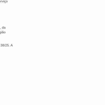
erviço
, da
gião
38/25. A