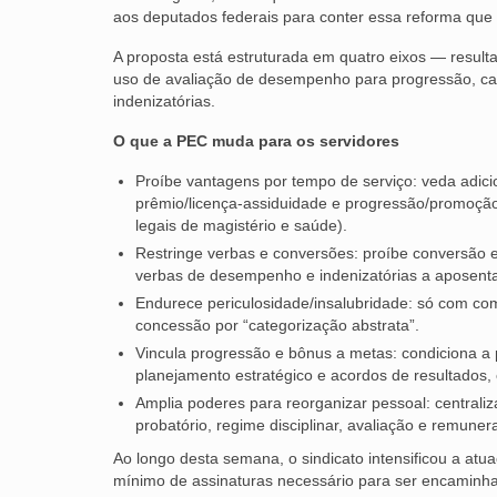
aos deputados federais para conter essa reforma que r
A proposta está estruturada em quatro eixos — resultad
uso de avaliação de desempenho para progressão, ca
indenizatórias.
O que a PEC muda para os servidores
Proíbe vantagens por tempo de serviço: veda adici
prêmio/licença-assiduidade e progressão/promoção
legais de magistério e saúde).
Restringe verbas e conversões: proíbe conversão 
verbas de desempenho e indenizatórias a aposenta
Endurece periculosidade/insalubridade: só com co
concessão por “categorização abstrata”.
Vincula progressão e bônus a metas: condiciona a 
planejamento estratégico e acordos de resultados
Amplia poderes para reorganizar pessoal: centraliz
probatório, regime disciplinar, avaliação e remun
Ao longo desta semana, o sindicato intensificou a at
mínimo de assinaturas necessário para ser encaminhad