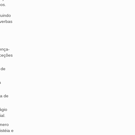
cos.
luindo
verbas
ença-
xceções
 de
a
ia de
ágio
al.
úmero
stéia e