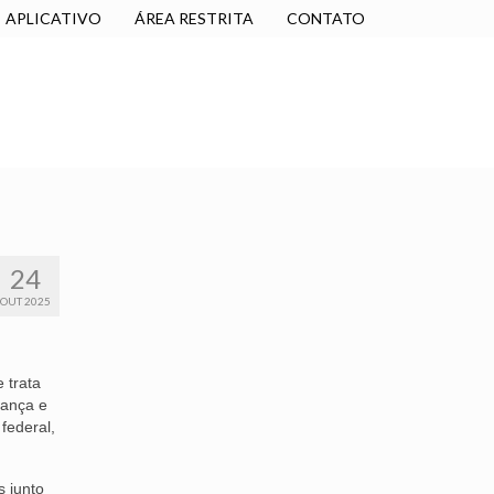
APLICATIVO
ÁREA RESTRITA
CONTATO
SINDICALIZE-SE
JURÍDICO
NÚCLEOS
24
OUT 2025
 trata
nança e
 federal,
s junto