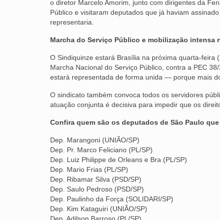
o diretor Marcelo Amorim, junto com dirigentes da Fe
Público e visitaram deputados que já haviam assinad
representaria.
Marcha do Serviço Público e mobilização intensa
O Sindiquinze estará Brasília na próxima quarta-feira
Marcha Nacional do Serviço Público, contra a PEC 38
estará representada de forma unida — porque mais do
O sindicato também convoca todos os servidores públ
atuação conjunta é decisiva para impedir que os direi
Confira quem são os deputados de São Paulo que
Dep. Marangoni (UNIÃO/SP)
Dep. Pr. Marco Feliciano (PL/SP)
Dep. Luiz Philippe de Orleans e Bra (PL/SP)
Dep. Mario Frias (PL/SP)
Dep. Ribamar Silva (PSD/SP)
Dep. Saulo Pedroso (PSD/SP)
Dep. Paulinho da Força (SOLIDARI/SP)
Dep. Kim Kataguiri (UNIÃO/SP)
Dep. Adilson Barroso (PL/SP)