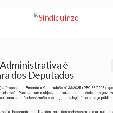
NOTÍCIAS
BOLETIM
VÍDEOS
CONVÊNIOS
dministrativa é
ara dos Deputados
(24) a Proposta de Emenda à Constituição nº 38/2025 (PEC 38/2025), que
ministração Pública, com o objetivo declarado de “aperfeiçoar a gover
lsionar a profissionalização e extinguir privilégios” no serviço público
sília, integrando mobilizações, reuniões parlamentares e articulaçõe