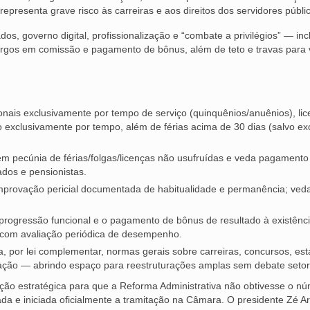
epresenta grave risco às carreiras e aos direitos dos servidores públi
os, governo digital, profissionalização e “combate a privilégios” — inc
rgos em comissão e pagamento de bônus, além de teto e travas para 
onais exclusivamente por tempo de serviço (quinquênios/anuênios), lic
 exclusivamente por tempo, além de férias acima de 30 dias (salvo e
em pecúnia de férias/folgas/licenças não usufruídas e veda pagamento
dos e pensionistas.
mprovação pericial documentada de habitualidade e permanência; ved
progressão funcional e o pagamento de bônus de resultado à existênc
, com avaliação periódica de desempenho.
a, por lei complementar, normas gerais sobre carreiras, concursos, est
eração — abrindo espaço para reestruturações amplas sem debate setori
uação estratégica para que a Reforma Administrativa não obtivesse o n
a e iniciada oficialmente a tramitação na Câmara. O presidente Zé Ari