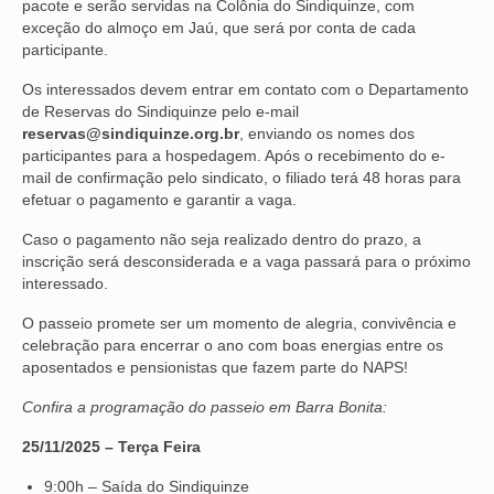
pacote e serão servidas na Colônia do Sindiquinze, com
exceção do almoço em Jaú, que será por conta de cada
VÍDEOS
participante.
CONVÊNIOS
Os interessados devem entrar em contato com o Departamento
de Reservas do Sindiquinze pelo e-mail
SINDICALIZE-SE
reservas@sindiquinze.org.br
, enviando os nomes dos
participantes para a hospedagem. Após o recebimento do e-
JURÍDICO
mail de confirmação pelo sindicato, o filiado terá 48 horas para
efetuar o pagamento e garantir a vaga.
NÚCLEOS
Caso o pagamento não seja realizado dentro do prazo, a
inscrição será desconsiderada e a vaga passará para o próximo
APOSENTADOS
interessado.
AGENTES DE POLÍCIA JUDICIAL
O passeio promete ser um momento de alegria, convivência e
celebração para encerrar o ano com boas energias entre os
ANALISTAS JUDICIÁRIOS
aposentados e pensionistas que fazem parte do NAPS!
ACESSIBILIDADE E INCLUSÃO
Confira a programação do passeio em Barra Bonita:
LGBTQIA+
25/11/2025 – Terça Feira
9:00h – Saída do Sindiquinze
MULHERES