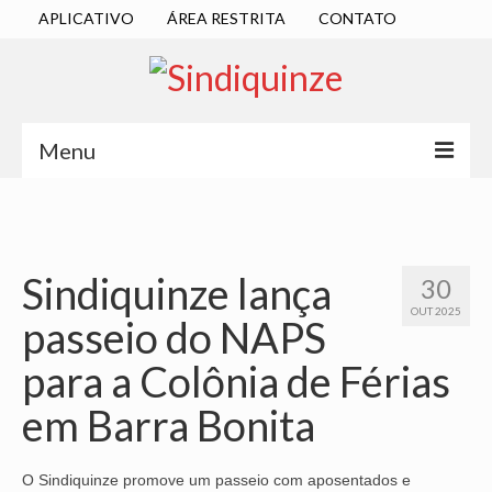
APLICATIVO
ÁREA RESTRITA
CONTATO
Menu
INÍCIO
SINDICATO
Sindiquinze lança
30
DIRETORIA EXECUTIVA
OUT 2025
passeio do NAPS
ESTATUTO
para a Colônia de Férias
ATAS
em Barra Bonita
LOCALIZAÇÃO
QUEM SOMOS
O Sindiquinze promove um passeio com aposentados e