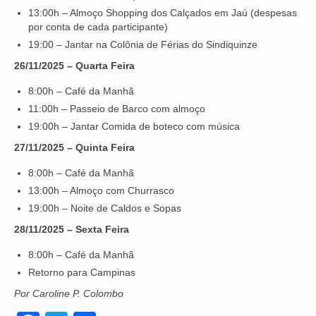
13:00h – Almoço Shopping dos Calçados em Jaú (despesas
OFICIAIS DE JUSTIÇA
por conta de cada participante)
19:00 – Jantar na Colônia de Férias do Sindiquinze
SAÚDE
26/11/2025 – Quarta Feira
SOLIDARIEDADE
8:00h – Café da Manhã
11:00h – Passeio de Barco com almoço
TÉCNICOS JUDICIÁRIOS
19:00h – Jantar Comida de boteco com música
TECNOLOGIA DA INFORMAÇÃO
27/11/2025 – Quinta Feira
8:00h – Café da Manhã
13:00h – Almoço com Churrasco
19:00h – Noite de Caldos e Sopas
28/11/2025 – Sexta Feira
8:00h – Café da Manhã
Retorno para Campinas
Por Caroline P. Colombo