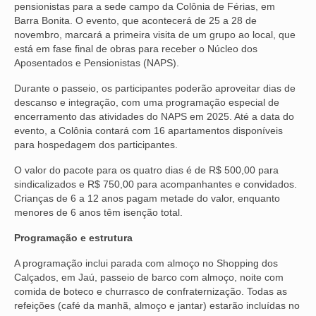
pensionistas para a sede campo da Colônia de Férias, em
Barra Bonita. O evento, que acontecerá de 25 a 28 de
NOSSA HISTÓRIA
novembro, marcará a primeira visita de um grupo ao local, que
está em fase final de obras para receber o Núcleo dos
SUBSEDES
Aposentados e Pensionistas (NAPS).
ARAÇATUBA
Durante o passeio, os participantes poderão aproveitar dias de
descanso e integração, com uma programação especial de
BAURU
encerramento das atividades do NAPS em 2025. Até a data do
evento, a Colônia contará com 16 apartamentos disponíveis
PRESIDENTE PRUDENTE
para hospedagem dos participantes.
RIBEIRÃO PRETO
O valor do pacote para os quatro dias é de R$ 500,00 para
sindicalizados e R$ 750,00 para acompanhantes e convidados.
SÃO JOSÉ DOS CAMPOS
Crianças de 6 a 12 anos pagam metade do valor, enquanto
menores de 6 anos têm isenção total.
SÃO JOSÉ DO RIO PRETO
Programação e estrutura
SOROCABA
A programação inclui parada com almoço no Shopping dos
Calçados, em Jaú, passeio de barco com almoço, noite com
NOTÍCIAS
comida de boteco e churrasco de confraternização. Todas as
refeições (café da manhã, almoço e jantar) estarão incluídas no
BOLETIM