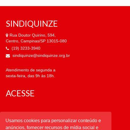
SINDIQUINZE
Rua Doutor Quirino, 594,
Centro, Campinas/SP 13015-080
(19) 3233-3940
sindiquinze@sindiquinze.org.br
Atendimento de segunda a
sexta-feira, das 9h às 18h.
ACESSE
CATEGORIAS
Usamos cookies para personalizar conteúdo e
anúncios, fornecer recursos de mídia social e
CATEGORIAS