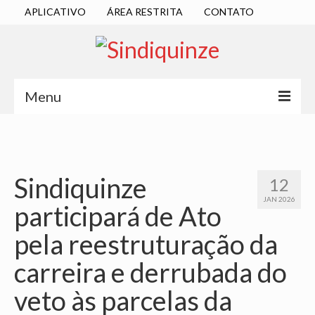
APLICATIVO
ÁREA RESTRITA
CONTATO
Menu
INÍCIO
SINDICATO
Sindiquinze
12
DIRETORIA EXECUTIVA
JAN 2026
participará de Ato
ESTATUTO
pela reestruturação da
ATAS
carreira e derrubada do
LOCALIZAÇÃO
veto às parcelas da
QUEM SOMOS