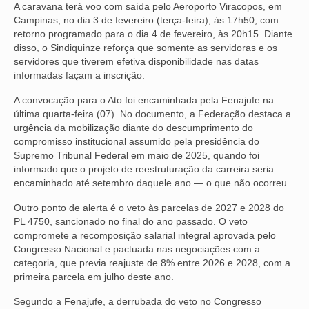
A caravana terá voo com saída pelo Aeroporto Viracopos, em
Campinas, no dia 3 de fevereiro (terça-feira), às 17h50, com
VÍDEOS
retorno programado para o dia 4 de fevereiro, às 20h15. Diante
disso, o Sindiquinze reforça que somente as servidoras e os
CONVÊNIOS
servidores que tiverem efetiva disponibilidade nas datas
informadas façam a inscrição.
SINDICALIZE-SE
A convocação para o Ato foi encaminhada pela Fenajufe na
JURÍDICO
última quarta-feira (07). No documento, a Federação destaca a
urgência da mobilização diante do descumprimento do
NÚCLEOS
compromisso institucional assumido pela presidência do
Supremo Tribunal Federal em maio de 2025, quando foi
APOSENTADOS
informado que o projeto de reestruturação da carreira seria
encaminhado até setembro daquele ano — o que não ocorreu.
AGENTES DE POLÍCIA JUDICIAL
Outro ponto de alerta é o veto às parcelas de 2027 e 2028 do
ANALISTAS JUDICIÁRIOS
PL 4750, sancionado no final do ano passado. O veto
compromete a recomposição salarial integral aprovada pelo
ACESSIBILIDADE E INCLUSÃO
Congresso Nacional e pactuada nas negociações com a
categoria, que previa reajuste de 8% entre 2026 e 2028, com a
primeira parcela em julho deste ano.
LGBTQIA+
Segundo a Fenajufe, a derrubada do veto no Congresso
MULHERES