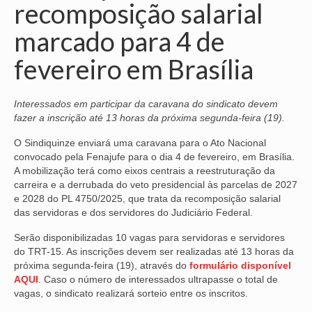
recomposição salarial
NOSSA HISTÓRIA
marcado para 4 de
SUBSEDES
fevereiro em Brasília
ARAÇATUBA
Interessados em participar da caravana do sindicato devem
BAURU
fazer a inscrição até 13 horas da próxima segunda-feira (19).
PRESIDENTE PRUDENTE
O Sindiquinze enviará uma caravana para o Ato Nacional
convocado pela Fenajufe para o dia 4 de fevereiro, em Brasília.
RIBEIRÃO PRETO
A mobilização terá como eixos centrais a reestruturação da
carreira e a derrubada do veto presidencial às parcelas de 2027
SÃO JOSÉ DOS CAMPOS
e 2028 do PL 4750/2025, que trata da recomposição salarial
das servidoras e dos servidores do Judiciário Federal.
SÃO JOSÉ DO RIO PRETO
Serão disponibilizadas 10 vagas para servidoras e servidores
SOROCABA
do TRT-15. As inscrições devem ser realizadas até 13 horas da
próxima segunda-feira (19), através do
formulário disponível
NOTÍCIAS
AQUI
. Caso o número de interessados ultrapasse o total de
vagas, o sindicato realizará sorteio entre os inscritos.
BOLETIM