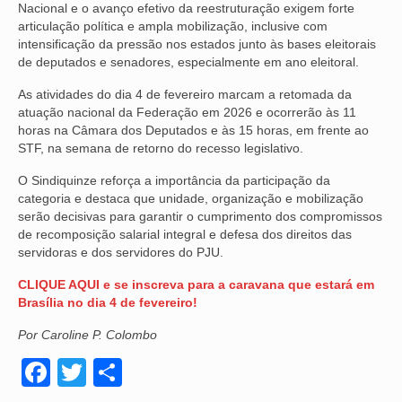
Nacional e o avanço efetivo da reestruturação exigem forte
articulação política e ampla mobilização, inclusive com
OFICIAIS DE JUSTIÇA
intensificação da pressão nos estados junto às bases eleitorais
de deputados e senadores, especialmente em ano eleitoral.
SAÚDE
As atividades do dia 4 de fevereiro marcam a retomada da
SOLIDARIEDADE
atuação nacional da Federação em 2026 e ocorrerão às 11
horas na Câmara dos Deputados e às 15 horas, em frente ao
TÉCNICOS JUDICIÁRIOS
STF, na semana de retorno do recesso legislativo.
TECNOLOGIA DA INFORMAÇÃO
O Sindiquinze reforça a importância da participação da
categoria e destaca que unidade, organização e mobilização
serão decisivas para garantir o cumprimento dos compromissos
de recomposição salarial integral e defesa dos direitos das
servidoras e dos servidores do PJU.
CLIQUE AQUI e se inscreva para a caravana que estará em
Brasília no dia 4 de fevereiro!
Por Caroline P. Colombo
Facebook
Twitter
Share