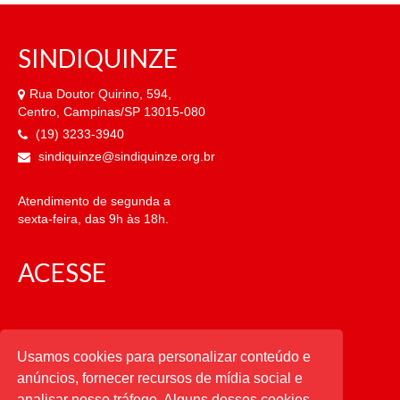
SINDIQUINZE
Rua Doutor Quirino, 594,
Centro, Campinas/SP 13015-080
(19) 3233-3940
sindiquinze@sindiquinze.org.br
Atendimento de segunda a
sexta-feira, das 9h às 18h.
ACESSE
CATEGORIAS
Usamos cookies para personalizar conteúdo e
anúncios, fornecer recursos de mídia social e
CATEGORIAS
analisar nosso tráfego. Alguns desses cookies