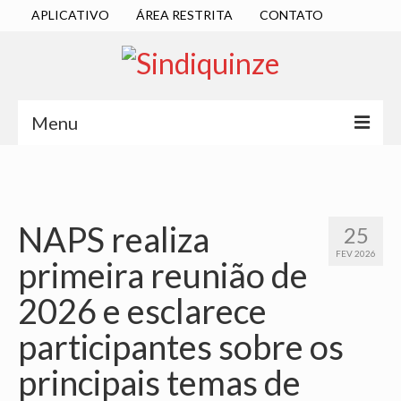
APLICATIVO
ÁREA RESTRITA
CONTATO
Menu
INÍCIO
SINDICATO
NAPS realiza
25
DIRETORIA EXECUTIVA
FEV 2026
primeira reunião de
ESTATUTO
2026 e esclarece
ATAS
participantes sobre os
LOCALIZAÇÃO
principais temas de
QUEM SOMOS