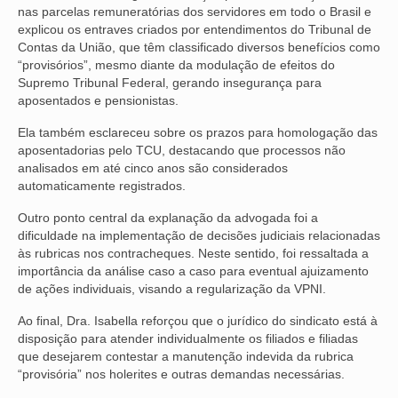
nas parcelas remuneratórias dos servidores em todo o Brasil e
VÍDEOS
explicou os entraves criados por entendimentos do Tribunal de
Contas da União, que têm classificado diversos benefícios como
“provisórios”, mesmo diante da modulação de efeitos do
CONVÊNIOS
Supremo Tribunal Federal, gerando insegurança para
aposentados e pensionistas.
SINDICALIZE-SE
Ela também esclareceu sobre os prazos para homologação das
JURÍDICO
aposentadorias pelo TCU, destacando que processos não
analisados em até cinco anos são considerados
NÚCLEOS
automaticamente registrados.
APOSENTADOS
Outro ponto central da explanação da advogada foi a
dificuldade na implementação de decisões judiciais relacionadas
AGENTES DE POLÍCIA JUDICIAL
às rubricas nos contracheques. Neste sentido, foi ressaltada a
importância da análise caso a caso para eventual ajuizamento
ANALISTAS JUDICIÁRIOS
de ações individuais, visando a regularização da VPNI.
ACESSIBILIDADE E INCLUSÃO
Ao final, Dra. Isabella reforçou que o jurídico do sindicato está à
disposição para atender individualmente os filiados e filiadas
que desejarem contestar a manutenção indevida da rubrica
LGBTQIA+
“provisória” nos holerites e outras demandas necessárias.
MULHERES