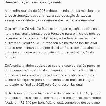
Reestruturação, saúde e orçamento
OFICIAIS DE JUSTIÇA
A primeira reunião de 2026 debateu, ainda, temas relacionados
à reestruturação das carreiras, à sobreposição de tabelas
SAÚDE
salariais e às diferenças salariais entre Técnicos e Analistas.
SOLIDARIEDADE
O presidente Zé Aristéia falou sobre a participação do sindicato
no ato nacional chamado pela Fenajufe para o início do mês de
TÉCNICOS JUDICIÁRIOS
fevereiro onde, após a mobilização, a Federação se reuniu com
a Diretoria-Geral do STF e recebeu a sinalização institucional
TECNOLOGIA DA INFORMAÇÃO
de que uma minuta de projeto de lei será apresentada ainda no
primeiro semestre para o debate sobre a reestruturação da
carreira.
Zé Aristéia também esclareceu sobre o veto parcial às parcelas
da recomposição salarial da categoria e a articulação política
que vem sendo realizada pela Fenajufe e sindicatos de base
como o Sindiquinze para a manutenção do reajuste integral
aprovado no final de 2025 pelo Congresso Nacional.
Outro tema abordado foi o custeio da saúde no TRT-15, quando
o presidente do sindicato lembrou que o orçamento, atualmente
fixado em R$ 546 por beneficiário, está congelado desde o ano