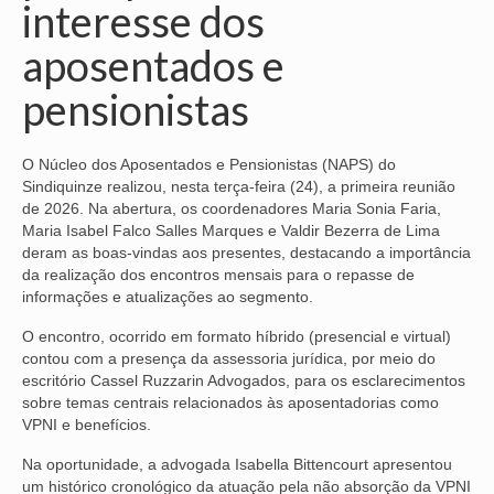
interesse dos
NOSSA HISTÓRIA
aposentados e
SUBSEDES
pensionistas
ARAÇATUBA
O Núcleo dos Aposentados e Pensionistas (NAPS) do
BAURU
Sindiquinze realizou, nesta terça-feira (24), a primeira reunião
de 2026. Na abertura, os coordenadores Maria Sonia Faria,
PRESIDENTE PRUDENTE
Maria Isabel Falco Salles Marques e Valdir Bezerra de Lima
deram as boas-vindas aos presentes, destacando a importância
RIBEIRÃO PRETO
da realização dos encontros mensais para o repasse de
informações e atualizações ao segmento.
SÃO JOSÉ DOS CAMPOS
O encontro, ocorrido em formato híbrido (presencial e virtual)
SÃO JOSÉ DO RIO PRETO
contou com a presença da assessoria jurídica, por meio do
escritório Cassel Ruzzarin Advogados, para os esclarecimentos
SOROCABA
sobre temas centrais relacionados às aposentadorias como
VPNI e benefícios.
NOTÍCIAS
Na oportunidade, a advogada Isabella Bittencourt apresentou
BOLETIM
um histórico cronológico da atuação pela não absorção da VPNI