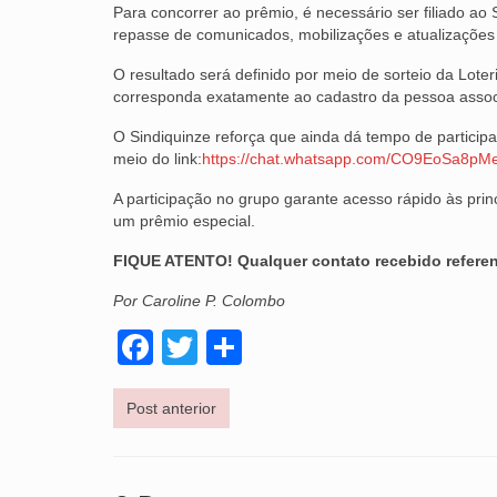
Para concorrer ao prêmio, é necessário ser filiado ao S
repasse de comunicados, mobilizações e atualizações 
O resultado será definido por meio de sorteio da Lote
corresponda exatamente ao cadastro da pessoa associ
O Sindiquinze reforça que ainda dá tempo de participa
meio do link:
https://chat.whatsapp.com/CO9EoSa8p
A participação no grupo garante acesso rápido às prin
um prêmio especial.
FIQUE ATENTO! Qualquer contato recebido refere
Por Caroline P. Colombo
Facebook
Twitter
Share
Post anterior