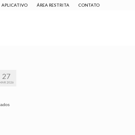
APLICATIVO
ÁREA RESTRITA
CONTATO
SINDICALIZE-SE
JURÍDICO
NÚCLEOS
27
MAR 2026
liados