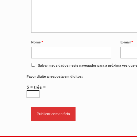
Nome
*
E-mail
*
Salvar meus dados neste navegador para a próxima vez que 
Favor digite a resposta em dígitos:
5 × três =