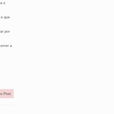
ra o
 e que
sar por
correr a
o Post