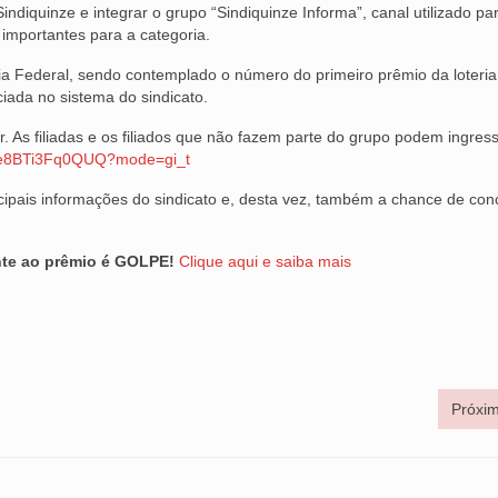
indiquinze e integrar o grupo “Sindiquinze Informa”, canal utilizado pa
importantes para a categoria.
ria Federal, sendo contemplado o número do primeiro prêmio da loteria
ada no sistema do sindicato.
r. As filiadas e os filiados que não fazem parte do grupo podem ingres
Me8BTi3Fq0QUQ?mode=gi_t
cipais informações do sindicato e, desta vez, também a chance de con
nte ao prêmio é GOLPE!
Clique aqui e saiba mais
Próxim